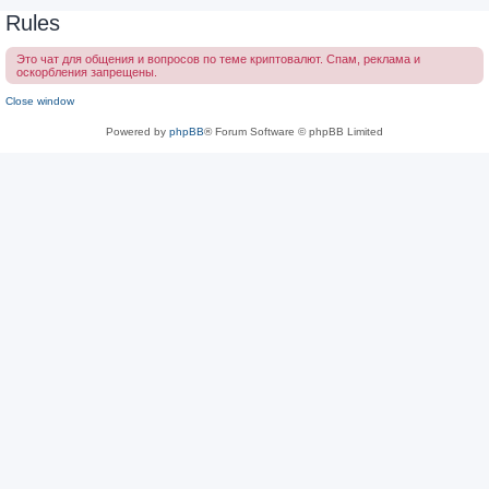
Rules
Это чат для общения и вопросов по теме криптовалют. Спам, реклама и
оскорбления запрещены.
Close window
Powered by
phpBB
® Forum Software © phpBB Limited