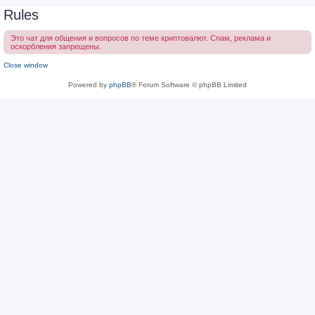
Rules
Это чат для общения и вопросов по теме криптовалют. Спам, реклама и
оскорбления запрещены.
Close window
Powered by
phpBB
® Forum Software © phpBB Limited