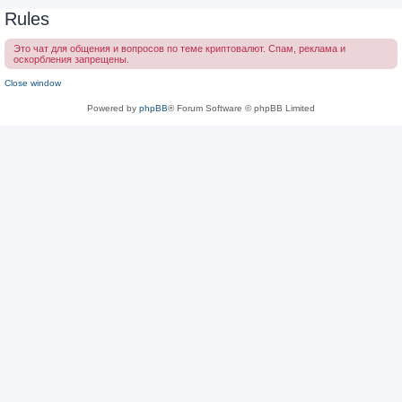
Rules
Это чат для общения и вопросов по теме криптовалют. Спам, реклама и
оскорбления запрещены.
Close window
Powered by
phpBB
® Forum Software © phpBB Limited