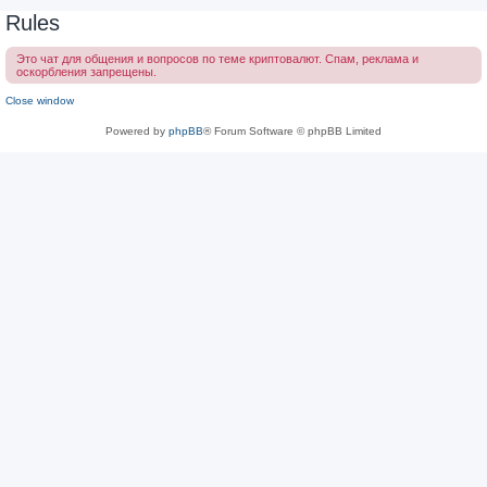
Rules
Это чат для общения и вопросов по теме криптовалют. Спам, реклама и
оскорбления запрещены.
Close window
Powered by
phpBB
® Forum Software © phpBB Limited