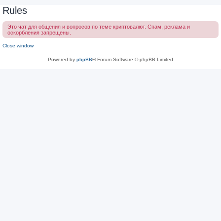
Rules
Это чат для общения и вопросов по теме криптовалют. Спам, реклама и
оскорбления запрещены.
Close window
Powered by
phpBB
® Forum Software © phpBB Limited