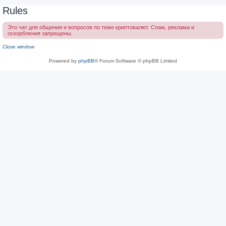
Rules
Это чат для общения и вопросов по теме криптовалют. Спам, реклама и
оскорбления запрещены.
Close window
Powered by
phpBB
® Forum Software © phpBB Limited