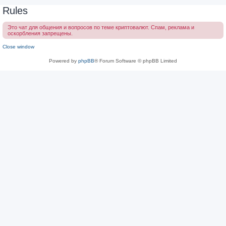
Rules
Это чат для общения и вопросов по теме криптовалют. Спам, реклама и
оскорбления запрещены.
Close window
Powered by
phpBB
® Forum Software © phpBB Limited