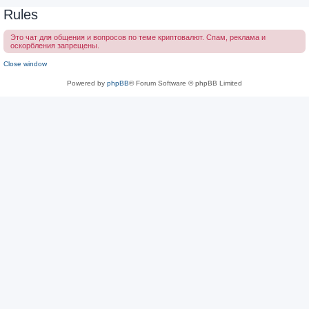
Rules
Это чат для общения и вопросов по теме криптовалют. Спам, реклама и
оскорбления запрещены.
Close window
Powered by
phpBB
® Forum Software © phpBB Limited