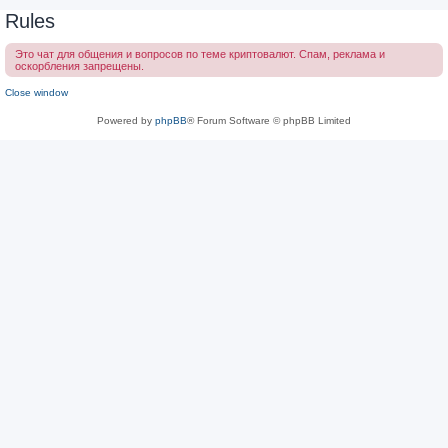
Rules
Это чат для общения и вопросов по теме криптовалют. Спам, реклама и
оскорбления запрещены.
Close window
Powered by
phpBB
® Forum Software © phpBB Limited