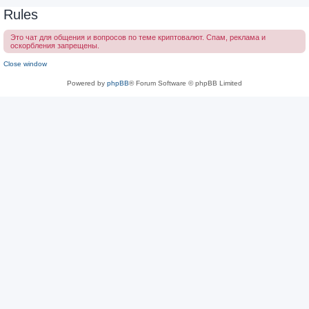
Rules
Это чат для общения и вопросов по теме криптовалют. Спам, реклама и
оскорбления запрещены.
Close window
Powered by
phpBB
® Forum Software © phpBB Limited