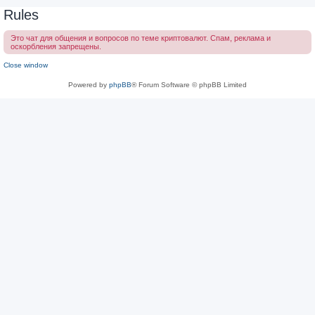
Rules
Это чат для общения и вопросов по теме криптовалют. Спам, реклама и
оскорбления запрещены.
Close window
Powered by
phpBB
® Forum Software © phpBB Limited