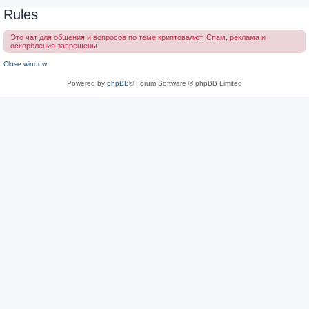
Rules
Это чат для общения и вопросов по теме криптовалют. Спам, реклама и
оскорбления запрещены.
Close window
Powered by
phpBB
® Forum Software © phpBB Limited