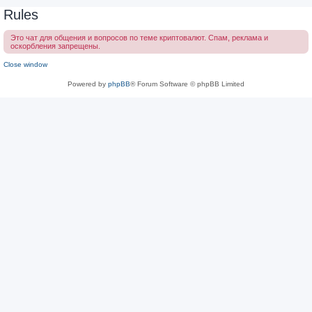
Rules
Это чат для общения и вопросов по теме криптовалют. Спам, реклама и
оскорбления запрещены.
Close window
Powered by
phpBB
® Forum Software © phpBB Limited