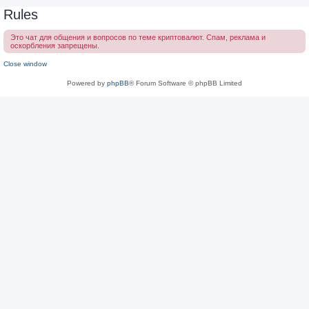
Rules
Это чат для общения и вопросов по теме криптовалют. Спам, реклама и
оскорбления запрещены.
Close window
Powered by
phpBB
® Forum Software © phpBB Limited