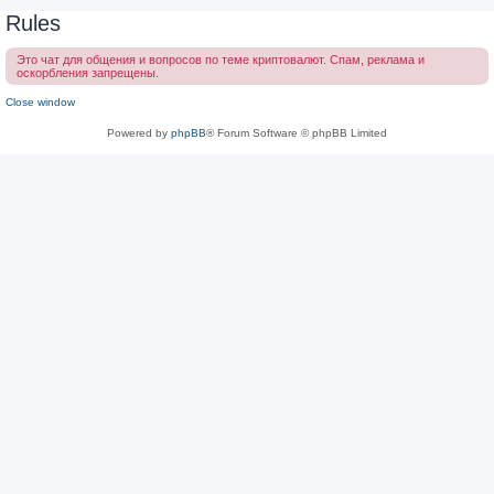
Rules
Это чат для общения и вопросов по теме криптовалют. Спам, реклама и
оскорбления запрещены.
Close window
Powered by
phpBB
® Forum Software © phpBB Limited