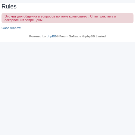
Rules
Это чат для общения и вопросов по теме криптовалют. Спам, реклама и
оскорбления запрещены.
Close window
Powered by
phpBB
® Forum Software © phpBB Limited