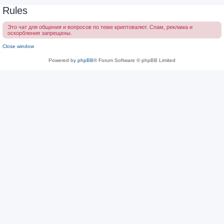
Rules
Это чат для общения и вопросов по теме криптовалют. Спам, реклама и
оскорбления запрещены.
Close window
Powered by
phpBB
® Forum Software © phpBB Limited