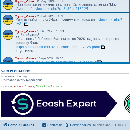
Crypto_Viktor
•
20 Aug 2024, 17:35
Про криптовалюту для новичков - Скользящие средние (Moving
Averages) -
viewtopic.php?p=2136#p2136
Crypto_Viktor
•
26 Feb 2025, 10:48
Отзывы обменника 24xbtc - Форум криптовалют -
viewtopic.php?
t=21
Crypto_Viktor
•
10 Jan 2026, 16:23
Добрый день!
У нас новый Рейтинг обменников на 2026 год, если интересно -
напишу больше:
https://obmenniki-kriptovalut.com/luchs ... -2026-goda
С ув. Виктор
Crypto_Viktor
•
10 Apr 2026, 10:00
Https://blog.kriptovalyuta.com/finansy/ ... ekonomiki/
WHO IS CHATTING
No one is chatting
Refreshes every
60
seconds
Legend:
Administrators
,
Global moderators
Home
Главная
Contact us
Delete cookies
All times are
UTC+03:00