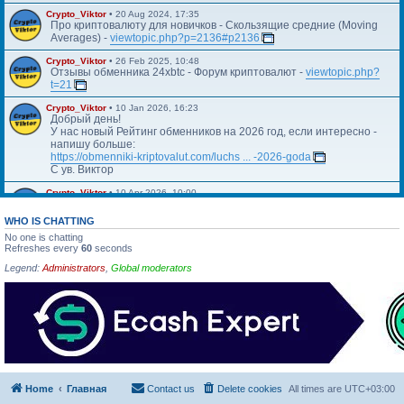
Crypto_Viktor
•
20 Aug 2024, 17:35
Про криптовалюту для новичков - Скользящие средние (Moving
Averages) -
viewtopic.php?p=2136#p2136
Crypto_Viktor
•
26 Feb 2025, 10:48
Отзывы обменника 24xbtc - Форум криптовалют -
viewtopic.php?
t=21
Crypto_Viktor
•
10 Jan 2026, 16:23
Добрый день!
У нас новый Рейтинг обменников на 2026 год, если интересно -
напишу больше:
https://obmenniki-kriptovalut.com/luchs ... -2026-goda
С ув. Виктор
Crypto_Viktor
•
10 Apr 2026, 10:00
Https://blog.kriptovalyuta.com/finansy/ ... ekonomiki/
WHO IS CHATTING
No one is chatting
Refreshes every
60
seconds
Legend:
Administrators
,
Global moderators
Home
Главная
Contact us
Delete cookies
All times are
UTC+03:00