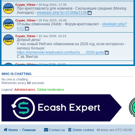
Crypto_Viktor
•
20 Aug 2024, 17:35
Про криптовалюту для новичков - Скользящие средние (Moving
Averages) -
viewtopic.php?p=2136#p2136
Crypto_Viktor
•
26 Feb 2025, 10:48
Отзывы обменника 24xbtc - Форум криптовалют -
viewtopic.php?
t=21
Crypto_Viktor
•
10 Jan 2026, 16:23
Добрый день!
У нас новый Рейтинг обменников на 2026 год, если интересно -
напишу больше:
https://obmenniki-kriptovalut.com/luchs ... -2026-goda
С ув. Виктор
Crypto_Viktor
•
10 Apr 2026, 10:00
Https://blog.kriptovalyuta.com/finansy/ ... ekonomiki/
WHO IS CHATTING
No one is chatting
Refreshes every
60
seconds
Legend:
Administrators
,
Global moderators
Home
Главная
Contact us
Delete cookies
All times are
UTC+03:00