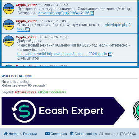
Crypto_Viktor
•
20 Aug 2024, 17:35
Про криптовалюту для новичков - Скользящие средние (Moving
Averages) -
viewtopic.php?p=2136#p2136
Crypto_Viktor
•
26 Feb 2025, 10:48
Отзывы обменника 24xbtc - Форум криптовалют -
viewtopic.php?
t=21
Crypto_Viktor
•
10 Jan 2026, 16:23
Добрый день!
У нас новый Рейтинг обменников на 2026 год, если интересно -
напишу больше:
https://obmenniki-kriptovalut.com/luchs ... -2026-goda
С ув. Виктор
Crypto_Viktor
•
10 Apr 2026, 10:00
Https://blog.kriptovalyuta.com/finansy/ ... ekonomiki/
WHO IS CHATTING
No one is chatting
Refreshes every
60
seconds
Legend:
Administrators
,
Global moderators
Home
Главная
Contact us
Delete cookies
All times are
UTC+03:00