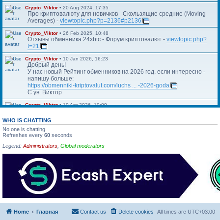
Crypto_Viktor
•
20 Aug 2024, 17:35
Про криптовалюту для новичков - Скользящие средние (Moving
Averages) -
viewtopic.php?p=2136#p2136
Crypto_Viktor
•
26 Feb 2025, 10:48
Отзывы обменника 24xbtc - Форум криптовалют -
viewtopic.php?
t=21
Crypto_Viktor
•
10 Jan 2026, 16:23
Добрый день!
У нас новый Рейтинг обменников на 2026 год, если интересно -
напишу больше:
https://obmenniki-kriptovalut.com/luchs ... -2026-goda
С ув. Виктор
Crypto_Viktor
•
10 Apr 2026, 10:00
Https://blog.kriptovalyuta.com/finansy/ ... ekonomiki/
WHO IS CHATTING
No one is chatting
Refreshes every
60
seconds
Legend:
Administrators
,
Global moderators
Home
Главная
Contact us
Delete cookies
All times are
UTC+03:00