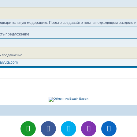
едварительную модерацию. Просто создавайте пост в подходящем разделе и 
сть предложение.
ь предложение.
alyuta.com
ие (Moving Averages) -
viewtopic.php?p=2136#p2136
ewtopic.php?t=21
 интересно - напишу больше: