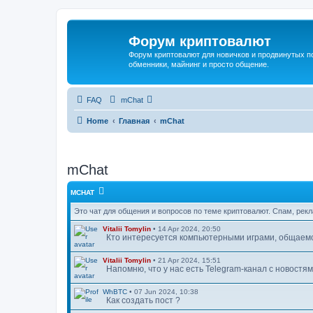
Форум криптовалют
Форум криптовалют для новичков и продвинутых пол
обменники, майнинг и просто общение.
FAQ
mChat
Home
Главная
mChat
mChat
MCHAT
Это чат для общения и вопросов по теме криптовалют. Спам, рек
Vitalii Tomylin
•
14 Apr 2024, 20:50
Кто интересуется компьютерными играми, общаемс
Vitalii Tomylin
•
21 Apr 2024, 15:51
Напомню, что у нас есть Telegram-канал с новостя
WhBTC
•
07 Jun 2024, 10:38
Как создать пост ?