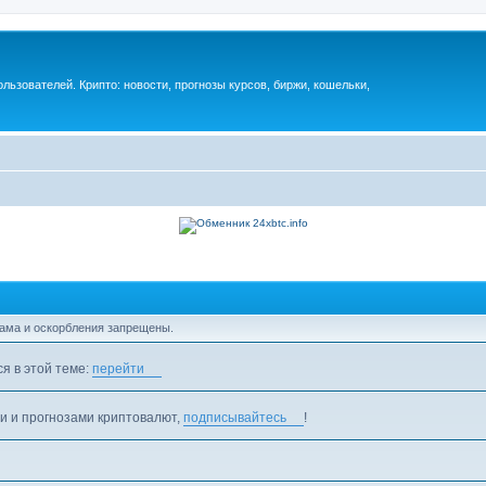
ьзователей. Крипто: новости, прогнозы курсов, биржи, кошельки,
лама и оскорбления запрещены.
я в этой теме:
перейти
ми и прогнозами криптовалют,
подписывайтесь
!