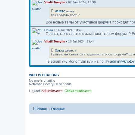
Vitalii Tomylin
•
07 Jun 2024, 13:38
WhBTC
wrote:
↑
Как создать пост ?
Все новые темы от участинов форума проходят пр
Ольга
•
14 Jul 2024, 23:43
Привет, как связатся с администатором форума? Е
Vitalii Tomylin
•
16 Jul 2024, 13:44
Ольга
wrote:
↑
Привет, как связатся с администатором форума? Ест
Telegram @viktortomylin или на почту
admin@kriptov
Crypto_Viktor
•
20 Aug 2024, 17:35
Про криптовалюту для новичков - Скользящие средн
WHO IS CHATTING
No one is chatting
Crypto_Viktor
•
26 Feb 2025, 10:48
Refreshes every
60
seconds
Отзывы обменника 24xbtc - Форум криптовалют -
vi
Legend:
Administrators
,
Global moderators
Crypto_Viktor
•
10 Jan 2026, 16:23
Добрый день!
У нас новый Рейтинг обменников на 2026 год, если
https://obmenniki-kriptovalut.com/luchs ... -2026-goda
Home
Главная
С ув. Виктор
Crypto_Viktor
•
10 Apr 2026, 10:00
Https://blog.kriptovalyuta.com/finansy/ ... ekonomiki/