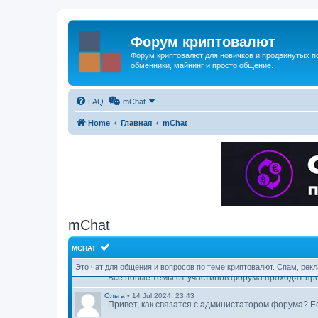
Форум криптовалют
Форум криптовалют для новичков и продвинутых пол
обменники, майнинг и просто общение.
FAQ
mChat
Home
Главная
mChat
Vitalii Tomylin
•
14 Apr 2024, 20:50
Кто интересуется компьютерными играми, общаемс
Vitalii Tomylin
•
21 Apr 2024, 15:51
Напомню, что у нас есть Telegram-канал с новостя
WhBTC
•
07 Jun 2024, 10:38
Как создать пост ?
mChat
Vitalii Tomylin
•
07 Jun 2024, 13:38
MCHAT
WhBTC
wrote:
↑
Как создать пост ?
Это чат для общения и вопросов по теме криптовалют. Спам, рек
Все новые темы от участинов форума проходят пр
Ольга
•
14 Jul 2024, 23:43
Привет, как связатся с администатором форума? Е