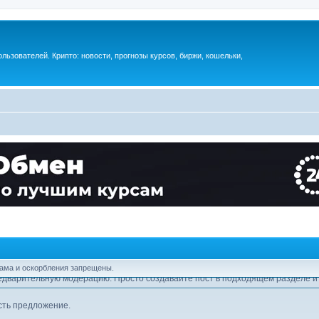
ьзователей. Крипто: новости, прогнозы курсов, биржи, кошельки,
я в этой теме:
перейти
ми и прогнозами криптовалют,
подписывайтесь
!
лама и оскорбления запрещены.
едварительную модерацию. Просто создавайте пост в подходящем разделе и 
сть предложение.