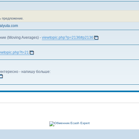
ь предложение.
alyuta.com
ие (Moving Averages) -
viewtopic.php?p=2136#p2136
ewtopic.php?t=21
 интересно - напишу больше: