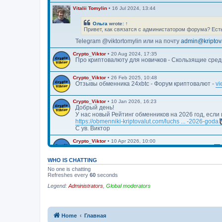
Vitalii Tomylin
•
16 Jul 2024, 13:44
Ольга
wrote:
↑
Привет, как связатся с администатором форума? Ест
Telegram @viktortomylin или на почту
admin@kriptov
Crypto_Viktor
•
20 Aug 2024, 17:35
Про криптовалюту для новичков - Скользящие средн
Crypto_Viktor
•
26 Feb 2025, 10:48
Отзывы обменника 24xbtc - Форум криптовалют -
vi
Crypto_Viktor
•
10 Jan 2026, 16:23
Добрый день!
У нас новый Рейтинг обменников на 2026 год, если
https://obmenniki-kriptovalut.com/luchs ... -2026-goda
С ув. Виктор
Crypto_Viktor
•
10 Apr 2026, 10:00
Https://blog.kriptovalyuta.com/finansy/ ... ekonomiki/
WHO IS CHATTING
No one is chatting
Refreshes every
60
seconds
Legend:
Administrators
,
Global moderators
Home
Главная