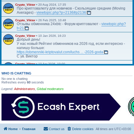
Crypto_Viktor
•
20 Aug 2024, 17:35
Про криптовалюту для новичков - Скользящие средние (Moving
Averages) -
viewtopic.php?p=2136#p2136
Crypto_Viktor
•
26 Feb 2025, 10:48
Отзывы обменника 24xbtc - Форум криптовалют -
viewtopic.php?
t=21
Crypto_Viktor
•
10 Jan 2026, 16:23
Добрый день!
У нас новый Рейтинг обменников на 2026 год, если интересно -
напишу больше:
https://obmenniki-kriptovalut.com/luchs ... -2026-goda
С ув. Виктор
Crypto_Viktor
•
10 Apr 2026, 10:00
Https://blog.kriptovalyuta.com/finansy/ ... ekonomiki/
WHO IS CHATTING
No one is chatting
Refreshes every
60
seconds
Legend:
Administrators
,
Global moderators
Home
Главная
Contact us
Delete cookies
All times are
UTC+03:00