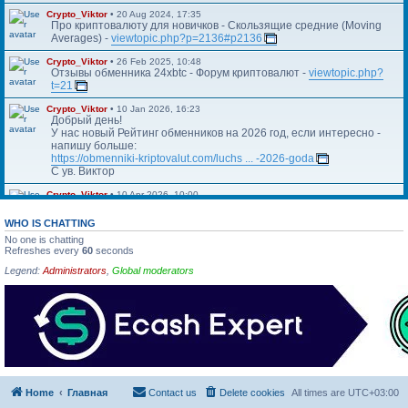
Crypto_Viktor
•
20 Aug 2024, 17:35
Про криптовалюту для новичков - Скользящие средние (Moving
Averages) -
viewtopic.php?p=2136#p2136
Crypto_Viktor
•
26 Feb 2025, 10:48
Отзывы обменника 24xbtc - Форум криптовалют -
viewtopic.php?
t=21
Crypto_Viktor
•
10 Jan 2026, 16:23
Добрый день!
У нас новый Рейтинг обменников на 2026 год, если интересно -
напишу больше:
https://obmenniki-kriptovalut.com/luchs ... -2026-goda
С ув. Виктор
Crypto_Viktor
•
10 Apr 2026, 10:00
Https://blog.kriptovalyuta.com/finansy/ ... ekonomiki/
WHO IS CHATTING
No one is chatting
Refreshes every
60
seconds
Legend:
Administrators
,
Global moderators
Home
Главная
Contact us
Delete cookies
All times are
UTC+03:00