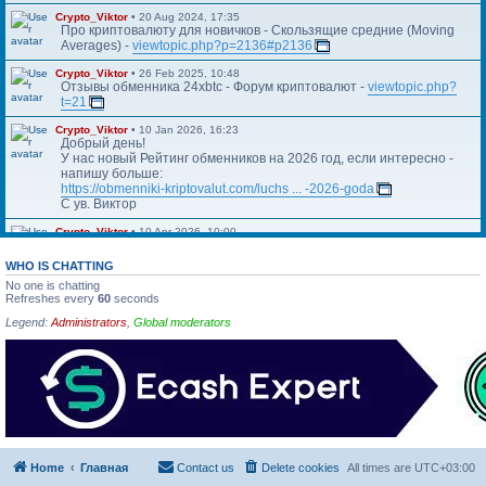
Crypto_Viktor
•
20 Aug 2024, 17:35
Про криптовалюту для новичков - Скользящие средние (Moving
Averages) -
viewtopic.php?p=2136#p2136
Crypto_Viktor
•
26 Feb 2025, 10:48
Отзывы обменника 24xbtc - Форум криптовалют -
viewtopic.php?
t=21
Crypto_Viktor
•
10 Jan 2026, 16:23
Добрый день!
У нас новый Рейтинг обменников на 2026 год, если интересно -
напишу больше:
https://obmenniki-kriptovalut.com/luchs ... -2026-goda
С ув. Виктор
Crypto_Viktor
•
10 Apr 2026, 10:00
Https://blog.kriptovalyuta.com/finansy/ ... ekonomiki/
WHO IS CHATTING
No one is chatting
Refreshes every
60
seconds
Legend:
Administrators
,
Global moderators
Home
Главная
Contact us
Delete cookies
All times are
UTC+03:00