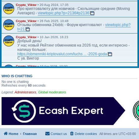
Crypto_Viktor
•
20 Aug 2024, 17:35
Про криптовалюту для новичков - Скользящие средние (Moving
Averages) -
viewtopic.php?p=2136#p2136
Crypto_Viktor
•
26 Feb 2025, 10:48
Отзывы обменника 24xbtc - Форум криптовалют -
viewtopic.php?
t=21
Crypto_Viktor
•
10 Jan 2026, 16:23
Добрый день!
У нас новый Рейтинг обменников на 2026 год, если интересно -
напишу больше:
https://obmenniki-kriptovalut.com/luchs ... -2026-goda
С ув. Виктор
Crypto_Viktor
•
10 Apr 2026, 10:00
Https://blog.kriptovalyuta.com/finansy/ ... ekonomiki/
WHO IS CHATTING
No one is chatting
Refreshes every
60
seconds
Legend:
Administrators
,
Global moderators
Home
Главная
Contact us
Delete cookies
All times are
UTC+03:00