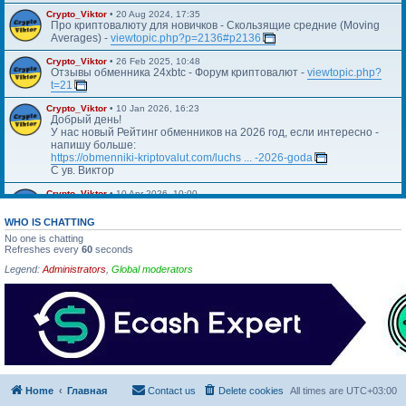
Crypto_Viktor
•
20 Aug 2024, 17:35
Про криптовалюту для новичков - Скользящие средние (Moving
Averages) -
viewtopic.php?p=2136#p2136
Crypto_Viktor
•
26 Feb 2025, 10:48
Отзывы обменника 24xbtc - Форум криптовалют -
viewtopic.php?
t=21
Crypto_Viktor
•
10 Jan 2026, 16:23
Добрый день!
У нас новый Рейтинг обменников на 2026 год, если интересно -
напишу больше:
https://obmenniki-kriptovalut.com/luchs ... -2026-goda
С ув. Виктор
Crypto_Viktor
•
10 Apr 2026, 10:00
Https://blog.kriptovalyuta.com/finansy/ ... ekonomiki/
WHO IS CHATTING
No one is chatting
Refreshes every
60
seconds
Legend:
Administrators
,
Global moderators
Home
Главная
Contact us
Delete cookies
All times are
UTC+03:00