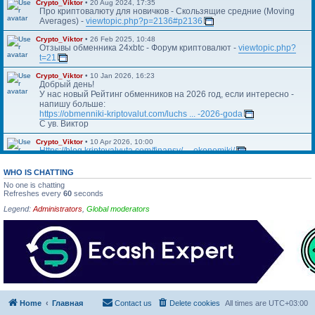
Crypto_Viktor
•
20 Aug 2024, 17:35
Про криптовалюту для новичков - Скользящие средние (Moving
Averages) -
viewtopic.php?p=2136#p2136
Crypto_Viktor
•
26 Feb 2025, 10:48
Отзывы обменника 24xbtc - Форум криптовалют -
viewtopic.php?
t=21
Crypto_Viktor
•
10 Jan 2026, 16:23
Добрый день!
У нас новый Рейтинг обменников на 2026 год, если интересно -
напишу больше:
https://obmenniki-kriptovalut.com/luchs ... -2026-goda
С ув. Виктор
Crypto_Viktor
•
10 Apr 2026, 10:00
Https://blog.kriptovalyuta.com/finansy/ ... ekonomiki/
WHO IS CHATTING
No one is chatting
Refreshes every
60
seconds
Legend:
Administrators
,
Global moderators
Home
Главная
Contact us
Delete cookies
All times are
UTC+03:00