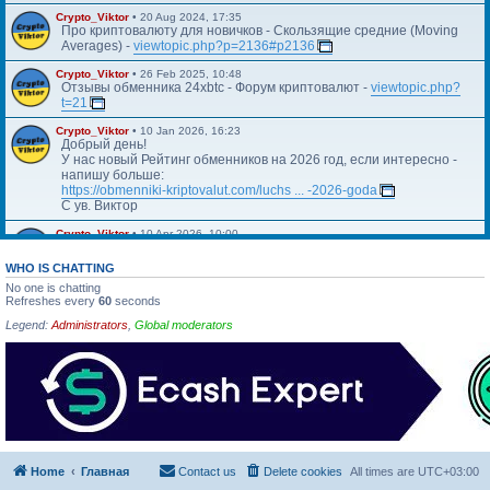
Crypto_Viktor
•
20 Aug 2024, 17:35
Про криптовалюту для новичков - Скользящие средние (Moving
Averages) -
viewtopic.php?p=2136#p2136
Crypto_Viktor
•
26 Feb 2025, 10:48
Отзывы обменника 24xbtc - Форум криптовалют -
viewtopic.php?
t=21
Crypto_Viktor
•
10 Jan 2026, 16:23
Добрый день!
У нас новый Рейтинг обменников на 2026 год, если интересно -
напишу больше:
https://obmenniki-kriptovalut.com/luchs ... -2026-goda
С ув. Виктор
Crypto_Viktor
•
10 Apr 2026, 10:00
Https://blog.kriptovalyuta.com/finansy/ ... ekonomiki/
WHO IS CHATTING
No one is chatting
Refreshes every
60
seconds
Legend:
Administrators
,
Global moderators
Home
Главная
Contact us
Delete cookies
All times are
UTC+03:00