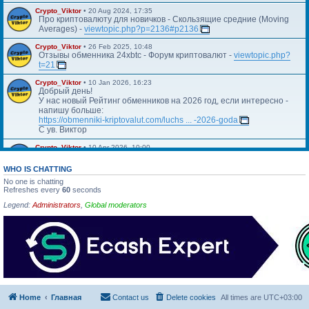
Crypto_Viktor
•
20 Aug 2024, 17:35
Про криптовалюту для новичков - Скользящие средние (Moving
Averages) -
viewtopic.php?p=2136#p2136
Crypto_Viktor
•
26 Feb 2025, 10:48
Отзывы обменника 24xbtc - Форум криптовалют -
viewtopic.php?
t=21
Crypto_Viktor
•
10 Jan 2026, 16:23
Добрый день!
У нас новый Рейтинг обменников на 2026 год, если интересно -
напишу больше:
https://obmenniki-kriptovalut.com/luchs ... -2026-goda
С ув. Виктор
Crypto_Viktor
•
10 Apr 2026, 10:00
Https://blog.kriptovalyuta.com/finansy/ ... ekonomiki/
WHO IS CHATTING
No one is chatting
Refreshes every
60
seconds
Legend:
Administrators
,
Global moderators
Home
Главная
Contact us
Delete cookies
All times are
UTC+03:00