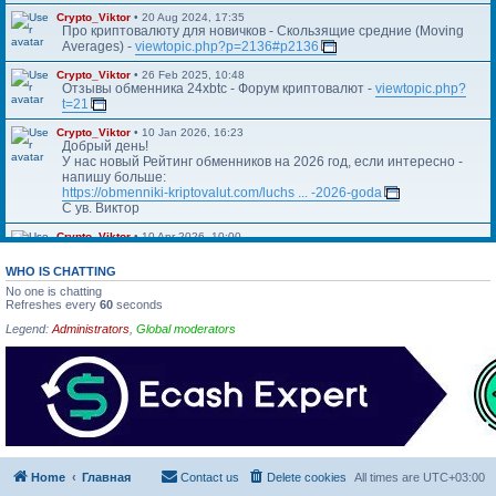
Crypto_Viktor
•
20 Aug 2024, 17:35
Про криптовалюту для новичков - Скользящие средние (Moving
Averages) -
viewtopic.php?p=2136#p2136
Crypto_Viktor
•
26 Feb 2025, 10:48
Отзывы обменника 24xbtc - Форум криптовалют -
viewtopic.php?
t=21
Crypto_Viktor
•
10 Jan 2026, 16:23
Добрый день!
У нас новый Рейтинг обменников на 2026 год, если интересно -
напишу больше:
https://obmenniki-kriptovalut.com/luchs ... -2026-goda
С ув. Виктор
Crypto_Viktor
•
10 Apr 2026, 10:00
Https://blog.kriptovalyuta.com/finansy/ ... ekonomiki/
WHO IS CHATTING
No one is chatting
Refreshes every
60
seconds
Legend:
Administrators
,
Global moderators
Home
Главная
Contact us
Delete cookies
All times are
UTC+03:00