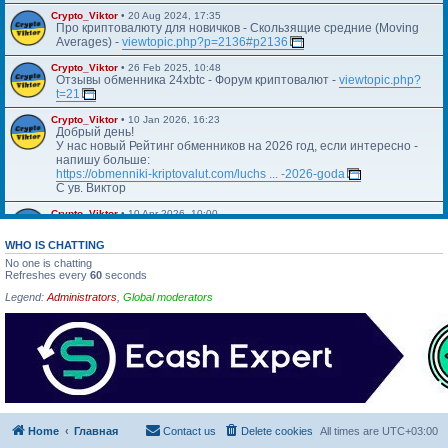
Crypto_Viktor
•
20 Aug 2024, 17:35
Про криптовалюту для новичков - Скользящие средние (Moving
Averages) -
viewtopic.php?p=2136#p2136
Crypto_Viktor
•
26 Feb 2025, 10:48
Отзывы обменника 24xbtc - Форум криптовалют -
viewtopic.php?
t=21
Crypto_Viktor
•
10 Jan 2026, 16:23
Добрый день!
У нас новый Рейтинг обменников на 2026 год, если интересно -
напишу больше:
https://obmenniki-kriptovalut.com/luchs ... -2026-goda
С ув. Виктор
Crypto_Viktor
•
10 Apr 2026, 10:00
Https://blog.kriptovalyuta.com/finansy/ ... ekonomiki/
WHO IS CHATTING
No one is chatting
Refreshes every
60
seconds
Legend:
Administrators
,
Global moderators
Home
Главная
Contact us
Delete cookies
All times are
UTC+03:00