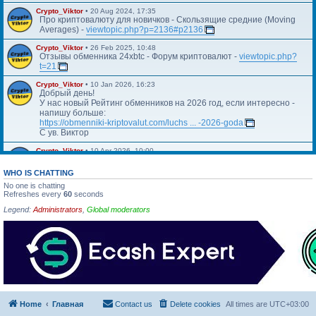
Crypto_Viktor
•
20 Aug 2024, 17:35
Про криптовалюту для новичков - Скользящие средние (Moving
Averages) -
viewtopic.php?p=2136#p2136
Crypto_Viktor
•
26 Feb 2025, 10:48
Отзывы обменника 24xbtc - Форум криптовалют -
viewtopic.php?
t=21
Crypto_Viktor
•
10 Jan 2026, 16:23
Добрый день!
У нас новый Рейтинг обменников на 2026 год, если интересно -
напишу больше:
https://obmenniki-kriptovalut.com/luchs ... -2026-goda
С ув. Виктор
Crypto_Viktor
•
10 Apr 2026, 10:00
Https://blog.kriptovalyuta.com/finansy/ ... ekonomiki/
WHO IS CHATTING
No one is chatting
Refreshes every
60
seconds
Legend:
Administrators
,
Global moderators
Home
Главная
Contact us
Delete cookies
All times are
UTC+03:00