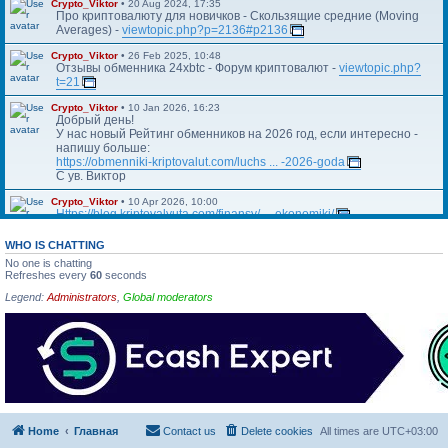
Crypto_Viktor
•
20 Aug 2024, 17:35
Про криптовалюту для новичков - Скользящие средние (Moving
Averages) -
viewtopic.php?p=2136#p2136
Crypto_Viktor
•
26 Feb 2025, 10:48
Отзывы обменника 24xbtc - Форум криптовалют -
viewtopic.php?
t=21
Crypto_Viktor
•
10 Jan 2026, 16:23
Добрый день!
У нас новый Рейтинг обменников на 2026 год, если интересно -
напишу больше:
https://obmenniki-kriptovalut.com/luchs ... -2026-goda
С ув. Виктор
Crypto_Viktor
•
10 Apr 2026, 10:00
Https://blog.kriptovalyuta.com/finansy/ ... ekonomiki/
WHO IS CHATTING
No one is chatting
Refreshes every
60
seconds
Legend:
Administrators
,
Global moderators
Home
Главная
Contact us
Delete cookies
All times are
UTC+03:00