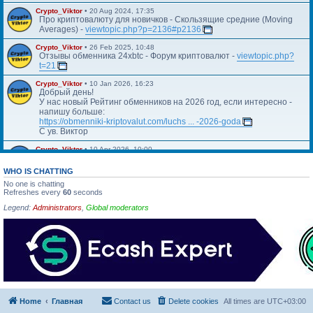
Crypto_Viktor
•
20 Aug 2024, 17:35
Про криптовалюту для новичков - Скользящие средние (Moving
Averages) -
viewtopic.php?p=2136#p2136
Crypto_Viktor
•
26 Feb 2025, 10:48
Отзывы обменника 24xbtc - Форум криптовалют -
viewtopic.php?
t=21
Crypto_Viktor
•
10 Jan 2026, 16:23
Добрый день!
У нас новый Рейтинг обменников на 2026 год, если интересно -
напишу больше:
https://obmenniki-kriptovalut.com/luchs ... -2026-goda
С ув. Виктор
Crypto_Viktor
•
10 Apr 2026, 10:00
Https://blog.kriptovalyuta.com/finansy/ ... ekonomiki/
WHO IS CHATTING
No one is chatting
Refreshes every
60
seconds
Legend:
Administrators
,
Global moderators
Home
Главная
Contact us
Delete cookies
All times are
UTC+03:00