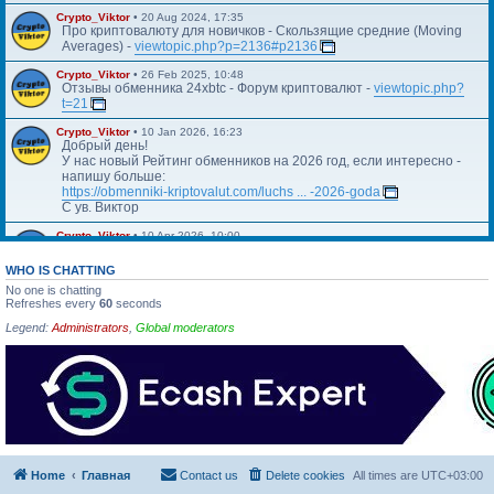
Crypto_Viktor
•
20 Aug 2024, 17:35
Про криптовалюту для новичков - Скользящие средние (Moving
Averages) -
viewtopic.php?p=2136#p2136
Crypto_Viktor
•
26 Feb 2025, 10:48
Отзывы обменника 24xbtc - Форум криптовалют -
viewtopic.php?
t=21
Crypto_Viktor
•
10 Jan 2026, 16:23
Добрый день!
У нас новый Рейтинг обменников на 2026 год, если интересно -
напишу больше:
https://obmenniki-kriptovalut.com/luchs ... -2026-goda
С ув. Виктор
Crypto_Viktor
•
10 Apr 2026, 10:00
Https://blog.kriptovalyuta.com/finansy/ ... ekonomiki/
WHO IS CHATTING
No one is chatting
Refreshes every
60
seconds
Legend:
Administrators
,
Global moderators
Home
Главная
Contact us
Delete cookies
All times are
UTC+03:00