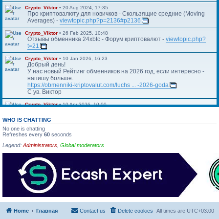
Crypto_Viktor
•
20 Aug 2024, 17:35
Про криптовалюту для новичков - Скользящие средние (Moving
Averages) -
viewtopic.php?p=2136#p2136
Crypto_Viktor
•
26 Feb 2025, 10:48
Отзывы обменника 24xbtc - Форум криптовалют -
viewtopic.php?
t=21
Crypto_Viktor
•
10 Jan 2026, 16:23
Добрый день!
У нас новый Рейтинг обменников на 2026 год, если интересно -
напишу больше:
https://obmenniki-kriptovalut.com/luchs ... -2026-goda
С ув. Виктор
Crypto_Viktor
•
10 Apr 2026, 10:00
Https://blog.kriptovalyuta.com/finansy/ ... ekonomiki/
WHO IS CHATTING
No one is chatting
Refreshes every
60
seconds
Legend:
Administrators
,
Global moderators
Home
Главная
Contact us
Delete cookies
All times are
UTC+03:00