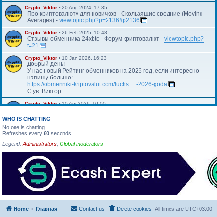
Crypto_Viktor
•
20 Aug 2024, 17:35
Про криптовалюту для новичков - Скользящие средние (Moving
Averages) -
viewtopic.php?p=2136#p2136
Crypto_Viktor
•
26 Feb 2025, 10:48
Отзывы обменника 24xbtc - Форум криптовалют -
viewtopic.php?
t=21
Crypto_Viktor
•
10 Jan 2026, 16:23
Добрый день!
У нас новый Рейтинг обменников на 2026 год, если интересно -
напишу больше:
https://obmenniki-kriptovalut.com/luchs ... -2026-goda
С ув. Виктор
Crypto_Viktor
•
10 Apr 2026, 10:00
Https://blog.kriptovalyuta.com/finansy/ ... ekonomiki/
WHO IS CHATTING
No one is chatting
Refreshes every
60
seconds
Legend:
Administrators
,
Global moderators
Home
Главная
Contact us
Delete cookies
All times are
UTC+03:00