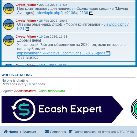
Crypto_Viktor
•
20 Aug 2024, 17:35
Про криптовалюту для новичков - Скользящие средние (Moving
Averages) -
viewtopic.php?p=2136#p2136
Crypto_Viktor
•
26 Feb 2025, 10:48
Отзывы обменника 24xbtc - Форум криптовалют -
viewtopic.php?
t=21
Crypto_Viktor
•
10 Jan 2026, 16:23
Добрый день!
У нас новый Рейтинг обменников на 2026 год, если интересно -
напишу больше:
https://obmenniki-kriptovalut.com/luchs ... -2026-goda
С ув. Виктор
Crypto_Viktor
•
10 Apr 2026, 10:00
Https://blog.kriptovalyuta.com/finansy/ ... ekonomiki/
WHO IS CHATTING
No one is chatting
Refreshes every
60
seconds
Legend:
Administrators
,
Global moderators
Home
Главная
Contact us
Delete cookies
All times are
UTC+03:00