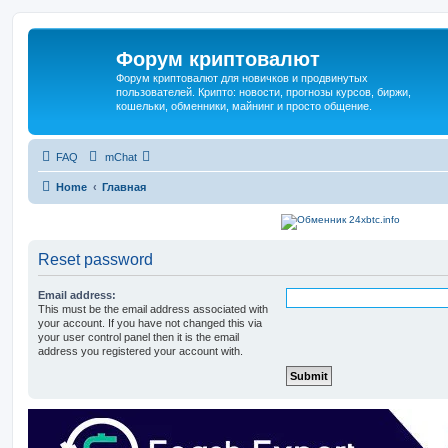
Форум криптовалют
Форум криптовалют для новичков и продвинутых
пользователей. Крипто: новости, прогнозы курсов, биржи,
кошельки, обменники, майнинг и просто общение.
FAQ
mChat
Home
Главная
Reset password
Email address:
This must be the email address associated with
your account. If you have not changed this via
your user control panel then it is the email
address you registered your account with.