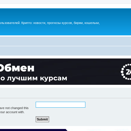
ьзователей. Крипто: новости, прогнозы курсов, биржи, кошельки,
ave not changed this
your account with.