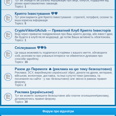
Тут ви знайдете актуальну інформацію про акції, бонуси, подарунки від
різних криптовалютних гаманців.
Topics:
1
Крипто Інвестування 💛💙
Тут різні варіанти для Крипто Інвестування - стратегії, потрфелі, сезони та
інша корисна інформація
Topics:
5
CryptoViktorUAclub — Приватний Клуб Крипто Інвесторів
Вхід через приватне повідомлення про Ваш крипто досвід, або інвест ідею.
Ви будете в клубі після модерації, де потім Ваша активність обов’язкова.
Topics:
1
Спілкування 💛💙☕
Це ваша можливість поділитися історіями з вашого життя, обговорити
хобі, розповісти про унікальні інтереси чи обмінятися думками про
способи заробітку.
Topics:
16
Разом до Перемоги 🔥 (реклама на цю тему безкоштовно)
Реклама: ЗСУ, виробництво української зброї, донати на дрони, ветерани,
військові, волонтери, доставка, та інші супутні теми (реклама, та
посилання на сайти - у нас безкоштовно) але звісно в рамках правил
форуму.
Topics:
2
Реклама (українською)
Тут ви можете залишити безкоштовне або платне оголошення\рекламу,
дотримуючись правил форуму.
Topics:
30
Форум про відеоігри