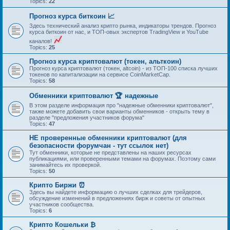
Topics:
22
Прогноз курса биткоин 📈
Здесь технический анализ крипто рынка, индикаторы трендов. Прогноз
курса биткоин от нас, и ТОП-овых экспертов TradingView и YouTube
каналов!
Topics:
25
Прогноз курса криптовалют (токен, альткоин)
Прогноз курса криптовалют (токен, altcoin) - из ТОП-100 списка лучших
токенов по капитализации на сервисе CoinMarketCap.
Topics:
58
Обменники криптовалют 🏆 надежные
В этом разделе информация про "надежные обменники криптовалют",
также можете добавить свои варианты обменников - открыть тему в
разделе "предложения участников форума"
Topics:
47
НЕ проверенные обменники криптовалют (для
безопасности форумчан - тут ссылок нет)
Тут обменники, которые не представлены на наших ресурсах
публикациями, или проверенными темами на форумах. Поэтому сами
занимайтесь их проверкой.
Topics:
50
Крипто Биржи ⏰
Здесь вы найдете информацию о лучших сделках для трейдеров,
обсуждение изменений в предложениях бирж и советы от опытных
участников сообщества.
Topics:
6
Крипто Кошельки ₿