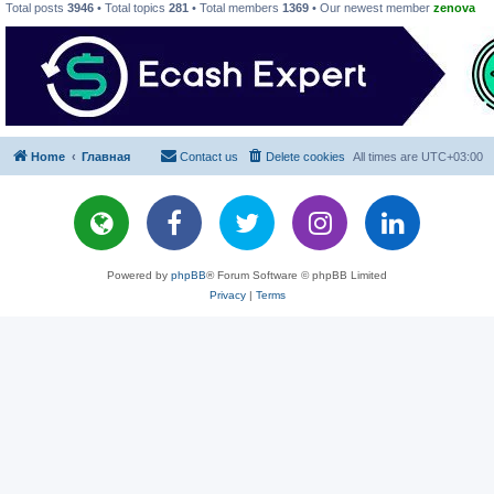
Total posts
3946
• Total topics
281
• Total members
1369
• Our newest member
zenova
Home
Главная
Contact us
Delete cookies
All times are
UTC+03:00
Powered by
phpBB
® Forum Software © phpBB Limited
Privacy
|
Terms