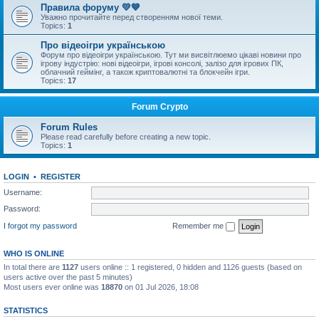
Правила форуму 💛💙
Уважно прочитайте перед створенням нової теми.
Topics:
1
Про відеоігри українською
Форум про відеоігри українською. Тут ми висвітлюемо цікаві новини про
ігрову індустрію: нові відеоігри, ігрові консолі, залізо для ігрових ПК,
облачний геймінг, а також криптовалютні та блокчейн ігри.
Topics:
17
Forum Crypto
Forum Rules
Please read carefully before creating a new topic.
Topics:
1
LOGIN
•
REGISTER
Username:
Password:
I forgot my password
Remember me
WHO IS ONLINE
In total there are
1127
users online :: 1 registered, 0 hidden and 1126 guests (based on
users active over the past 5 minutes)
Most users ever online was
18870
on 01 Jul 2026, 18:08
STATISTICS