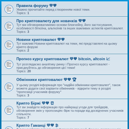
Правила форуму 💛💙
Уважно прочитайте перед створенням нової теми.
Topics:
1
Про криптовалюту для новачків 💛💙
Тут ми обговорюватимемо основи блокчейну, його застосування,
особливості біткоїна, альткоїнів та інших важливих аспектів криптовалют.
Topics:
3
Новини криптовалют 💛💙
Тут важливі Новини криптовалют на теми, які представлені на цьому
крипто форумі
Topics:
2
Прогноз курсу криптовалют 💛💙 bitcoin, altcoin 📈
Тут розглядаємо аналітику ринку і Прогноз курсу криптовалют -
приєднуйтесь до обговорення цієї теми!
Topics:
20
Обмінники криптовалют 💛💙 🏆
У цьому розділі інформація про "надійні обмінники криптовалют", також
можете додати свої варіанти обмінників - відкрити тему в розділі
"пропозиції учасників форуму"
Topics:
3
Крипто Біржі 💛💙 ⏰
Тут ви знайдете інформацію про найкращі угоди для трейдерів,
обговорення змін у пропозиціях бірж та поради від досвідчених учасників
спільноти.
Topics:
7
Крипто Гаманці 💛💙 ₿