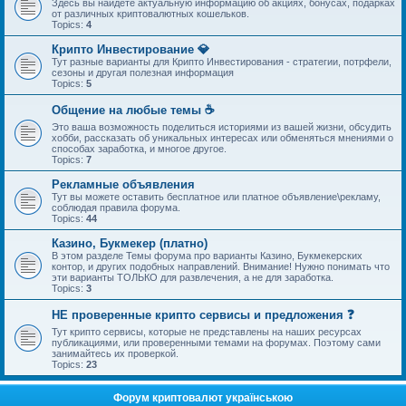
Здесь вы найдете актуальную информацию об акциях, бонусах, подарках
от различных криптовалютных кошельков.
Topics:
4
Крипто Инвестирование 💎
Тут разные варианты для Крипто Инвестирования - стратегии, потрфели,
сезоны и другая полезная информация
Topics:
5
Общение на любые темы ☕
Это ваша возможность поделиться историями из вашей жизни, обсудить
хобби, рассказать об уникальных интересах или обменяться мнениями о
способах заработка, и многое другое.
Topics:
7
Рекламные объявления
Тут вы можете оставить бесплатное или платное объявление\рекламу,
соблюдая правила форума.
Topics:
44
Казино, Букмекер (платно)
В этом разделе Темы форума про варианты Казино, Букмекерских
контор, и других подобных направлений. Внимание! Нужно понимать что
эти варианты ТОЛЬКО для развлечения, а не для заработка.
Topics:
3
НЕ проверенные крипто сервисы и предложения ❓
Тут крипто сервисы, которые не представлены на наших ресурсах
публикациями, или проверенными темами на форумах. Поэтому сами
занимайтесь их проверкой.
Topics:
23
Форум криптовалют українською