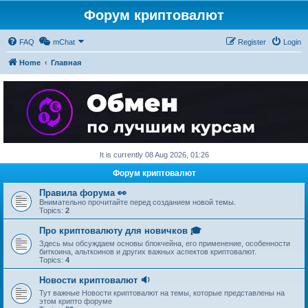
Форум криптовалют
FAQ
mChat
Register
Login
Home
Главная
It is currently 08 Aug 2026, 01:26
Форум криптовалют
Правила форума 👀
Внимательно прочитайте перед созданием новой темы.
Topics:
2
Про криптовалюту для новичков 🎓
Здесь мы обсуждаем основы блокчейна, его применение, особенности
биткоина, альткоинов и других важных аспектов криптовалют.
Topics:
4
Новости криптовалют 🔉
Тут важные Новости криптовалют на темы, которые представлены на
этом крипто форуме