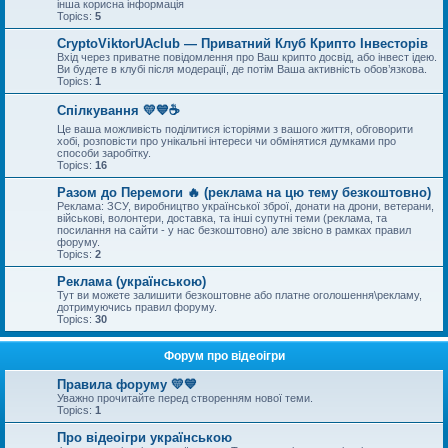
інша корисна інформація
Topics:
5
CryptoViktorUAclub — Приватний Клуб Крипто Інвесторів
Вхід через приватне повідомлення про Ваш крипто досвід, або інвест ідею.
Ви будете в клубі після модерації, де потім Ваша активність обов’язкова.
Topics:
1
Спілкування 💛💙☕
Це ваша можливість поділитися історіями з вашого життя, обговорити
хобі, розповісти про унікальні інтереси чи обмінятися думками про
способи заробітку.
Topics:
16
Разом до Перемоги 🔥 (реклама на цю тему безкоштовно)
Реклама: ЗСУ, виробництво української зброї, донати на дрони, ветерани,
військові, волонтери, доставка, та інші супутні теми (реклама, та
посилання на сайти - у нас безкоштовно) але звісно в рамках правил
форуму.
Topics:
2
Реклама (українською)
Тут ви можете залишити безкоштовне або платне оголошення\рекламу,
дотримуючись правил форуму.
Topics:
30
Форум про відеоігри
Правила форуму 💛💙
Уважно прочитайте перед створенням нової теми.
Topics:
1
Про відеоігри українською