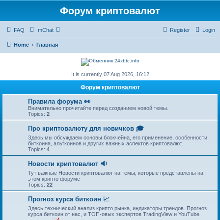
Форум криптовалют
FAQ
mChat
Register
Login
Home
Главная
It is currently 07 Aug 2026, 16:12
Форум криптовалют
Правила форума 👀
Внимательно прочитайте перед созданием новой темы.
Topics:
2
Про криптовалюту для новичков 🎓
Здесь мы обсуждаем основы блокчейна, его применение, особенности
биткоина, альткоинов и других важных аспектов криптовалют.
Topics:
4
Новости криптовалют 🔉
Тут важные Новости криптовалют на темы, которые представлены на
этом крипто форуме
Topics:
22
Прогноз курса биткоин 📈
Здесь технический анализ крипто рынка, индикаторы трендов. Прогноз
курса биткоин от нас, и ТОП-овых экспертов TradingView и YouTube