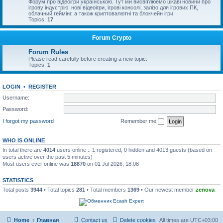
Форум про відеоігри українською. Тут ми висвітлюемо цікаві новини про
ігрову індустрію: нові відеоігри, ігрові консолі, залізо для ігрових ПК,
облачний геймінг, а також криптовалютні та блокчейн ігри.
Topics:
17
Forum Crypto
Forum Rules
Please read carefully before creating a new topic.
Topics:
1
LOGIN
•
REGISTER
Username:
Password:
I forgot my password
Remember me
WHO IS ONLINE
In total there are
4014
users online :: 1 registered, 0 hidden and 4013 guests (based on
users active over the past 5 minutes)
Most users ever online was
18870
on 01 Jul 2026, 18:08
STATISTICS
Total posts
3944
• Total topics
281
• Total members
1369
• Our newest member
zenova
Home
Главная
Contact us
Delete cookies
All times are
UTC+03:00