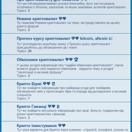
Тут ми обговорюватимемо основи блокчейну, його застосування,
особливості біткоїна, альткоїнів та інших важливих аспектів криптовалют.
Topics:
3
Новини криптовалют 💛💙
Тут важливі Новини криптовалют на теми, які представлені на цьому
крипто форумі
Topics:
2
Прогноз курсу криптовалют 💛💙 bitcoin, altcoin 📈
Тут розглядаємо аналітику ринку і Прогноз курсу криптовалют -
приєднуйтесь до обговорення цієї теми!
Topics:
20
Обмінники криптовалют 💛💙 🏆
У цьому розділі інформація про "надійні обмінники криптовалют", також
можете додати свої варіанти обмінників - відкрити тему в розділі
"пропозиції учасників форуму"
Topics:
3
Крипто Біржі 💛💙 ⏰
Тут ви знайдете інформацію про найкращі угоди для трейдерів,
обговорення змін у пропозиціях бірж та поради від досвідчених учасників
спільноти.
Topics:
7
Крипто Гаманці 💛💙 ₿
Тут ви знайдете актуальну інформацію про акції, бонуси, подарунки від
різних криптовалютних гаманців.
Topics:
1
Крипто Інвестування 💛💙
Тут різні варіанти для Крипто Інвестування - стратегії, потрфелі, сезони та