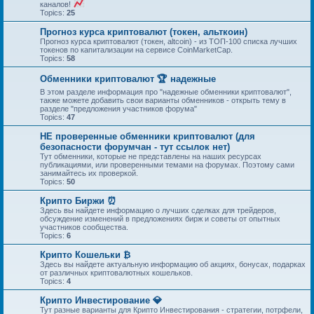
каналов!
Topics:
25
Прогноз курса криптовалют (токен, альткоин)
Прогноз курса криптовалют (токен, altcoin) - из ТОП-100 списка лучших
токенов по капитализации на сервисе CoinMarketCap.
Topics:
58
Обменники криптовалют 🏆 надежные
В этом разделе информация про "надежные обменники криптовалют",
также можете добавить свои варианты обменников - открыть тему в
разделе "предложения участников форума"
Topics:
47
НЕ проверенные обменники криптовалют (для
безопасности форумчан - тут ссылок нет)
Тут обменники, которые не представлены на наших ресурсах
публикациями, или проверенными темами на форумах. Поэтому сами
занимайтесь их проверкой.
Topics:
50
Крипто Биржи ⏰
Здесь вы найдете информацию о лучших сделках для трейдеров,
обсуждение изменений в предложениях бирж и советы от опытных
участников сообщества.
Topics:
6
Крипто Кошельки ₿
Здесь вы найдете актуальную информацию об акциях, бонусах, подарках
от различных криптовалютных кошельков.
Topics:
4
Крипто Инвестирование 💎
Тут разные варианты для Крипто Инвестирования - стратегии, потрфели,