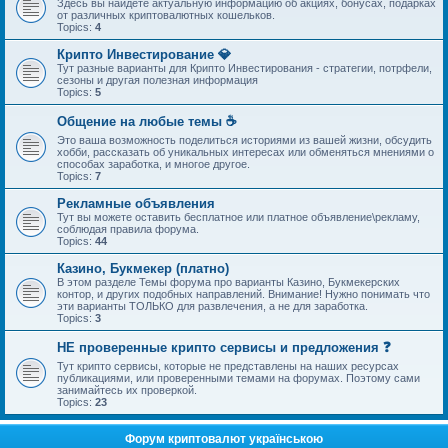
Здесь вы найдете актуальную информацию об акциях, бонусах, подарках
от различных криптовалютных кошельков.
Topics:
4
Крипто Инвестирование 💎
Тут разные варианты для Крипто Инвестирования - стратегии, потрфели,
сезоны и другая полезная информация
Topics:
5
Общение на любые темы ☕
Это ваша возможность поделиться историями из вашей жизни, обсудить
хобби, рассказать об уникальных интересах или обменяться мнениями о
способах заработка, и многое другое.
Topics:
7
Рекламные объявления
Тут вы можете оставить бесплатное или платное объявление\рекламу,
соблюдая правила форума.
Topics:
44
Казино, Букмекер (платно)
В этом разделе Темы форума про варианты Казино, Букмекерских
контор, и других подобных направлений. Внимание! Нужно понимать что
эти варианты ТОЛЬКО для развлечения, а не для заработка.
Topics:
3
НЕ проверенные крипто сервисы и предложения ❓
Тут крипто сервисы, которые не представлены на наших ресурсах
публикациями, или проверенными темами на форумах. Поэтому сами
занимайтесь их проверкой.
Topics:
23
Форум криптовалют українською