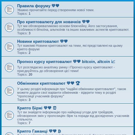
Правила форуму 💛💙
Уважно прочитайте перед створенням нової теми.
Topics:
1
Про криптовалюту для новачків 💛💙
Тут ми обговорюватимемо основи блокчейну, його застосування,
особливості біткоїна, альткоїнів та інших важливих аспектів криптовалют.
Topics:
3
Новини криптовалют 💛💙
Тут важливі Новини криптовалют на теми, які представлені на цьому
крипто форумі
Topics:
2
Прогноз курсу криптовалют 💛💙 bitcoin, altcoin 📈
Тут розглядаємо аналітику ринку і Прогноз курсу криптовалют -
приєднуйтесь до обговорення цієї теми!
Topics:
20
Обмінники криптовалют 💛💙 🏆
У цьому розділі інформація про "надійні обмінники криптовалют", також
можете додати свої варіанти обмінників - відкрити тему в розділі
"пропозиції учасників форуму"
Topics:
3
Крипто Біржі 💛💙 ⏰
Тут ви знайдете інформацію про найкращі угоди для трейдерів,
обговорення змін у пропозиціях бірж та поради від досвідчених учасників
спільноти.
Topics:
7
Крипто Гаманці 💛💙 ₿