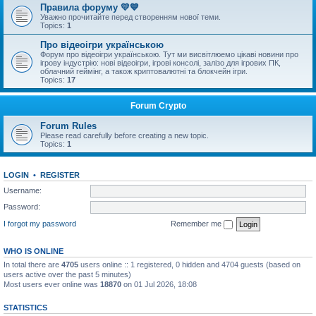
Правила форуму 💛💙
Уважно прочитайте перед створенням нової теми.
Topics:
1
Про відеоігри українською
Форум про відеоігри українською. Тут ми висвітлюемо цікаві новини про
ігрову індустрію: нові відеоігри, ігрові консолі, залізо для ігрових ПК,
облачний геймінг, а також криптовалютні та блокчейн ігри.
Topics:
17
Forum Crypto
Forum Rules
Please read carefully before creating a new topic.
Topics:
1
LOGIN
•
REGISTER
Username:
Password:
I forgot my password
Remember me
WHO IS ONLINE
In total there are
4705
users online :: 1 registered, 0 hidden and 4704 guests (based on
users active over the past 5 minutes)
Most users ever online was
18870
on 01 Jul 2026, 18:08
STATISTICS