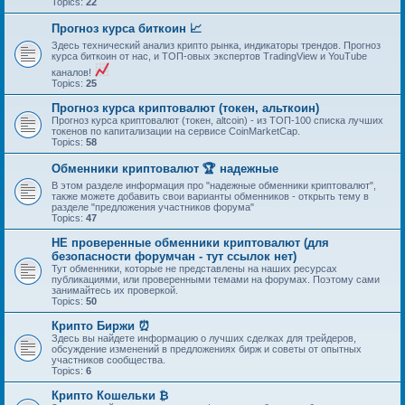
Topics:
22
Прогноз курса биткоин 📈
Здесь технический анализ крипто рынка, индикаторы трендов. Прогноз
курса биткоин от нас, и ТОП-овых экспертов TradingView и YouTube
каналов!
Topics:
25
Прогноз курса криптовалют (токен, альткоин)
Прогноз курса криптовалют (токен, altcoin) - из ТОП-100 списка лучших
токенов по капитализации на сервисе CoinMarketCap.
Topics:
58
Обменники криптовалют 🏆 надежные
В этом разделе информация про "надежные обменники криптовалют",
также можете добавить свои варианты обменников - открыть тему в
разделе "предложения участников форума"
Topics:
47
НЕ проверенные обменники криптовалют (для
безопасности форумчан - тут ссылок нет)
Тут обменники, которые не представлены на наших ресурсах
публикациями, или проверенными темами на форумах. Поэтому сами
занимайтесь их проверкой.
Topics:
50
Крипто Биржи ⏰
Здесь вы найдете информацию о лучших сделках для трейдеров,
обсуждение изменений в предложениях бирж и советы от опытных
участников сообщества.
Topics:
6
Крипто Кошельки ₿