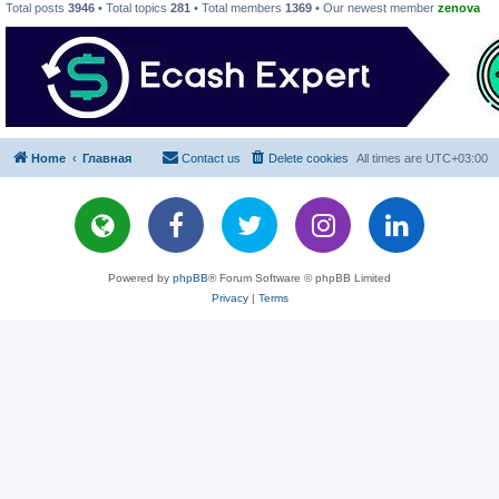
Total posts
3946
• Total topics
281
• Total members
1369
• Our newest member
zenova
Home
Главная
Contact us
Delete cookies
All times are
UTC+03:00
Powered by
phpBB
® Forum Software © phpBB Limited
Privacy
|
Terms