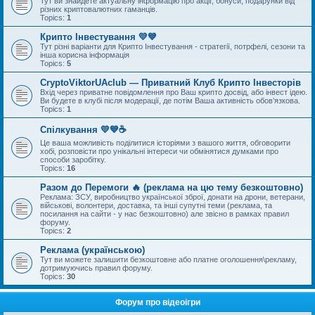
Тут ви знайдете актуальну інформацію про акції, бонуси, подарунки від
різних криптовалютних гаманців.
Topics:
1
Крипто Інвестування 💛💙
Тут різні варіанти для Крипто Інвестування - стратегії, потрфелі, сезони та
інша корисна інформація
Topics:
5
CryptoViktorUAclub — Приватний Клуб Крипто Інвесторів
Вхід через приватне повідомлення про Ваш крипто досвід, або інвест ідею.
Ви будете в клубі після модерації, де потім Ваша активність обов’язкова.
Topics:
1
Спілкування 💛💙☕
Це ваша можливість поділитися історіями з вашого життя, обговорити
хобі, розповісти про унікальні інтереси чи обмінятися думками про
способи заробітку.
Topics:
16
Разом до Перемоги 🔥 (реклама на цю тему безкоштовно)
Реклама: ЗСУ, виробництво української зброї, донати на дрони, ветерани,
військові, волонтери, доставка, та інші супутні теми (реклама, та
посилання на сайти - у нас безкоштовно) але звісно в рамках правил
форуму.
Topics:
2
Реклама (українською)
Тут ви можете залишити безкоштовне або платне оголошення\рекламу,
дотримуючись правил форуму.
Topics:
30
Форум про відеоігри