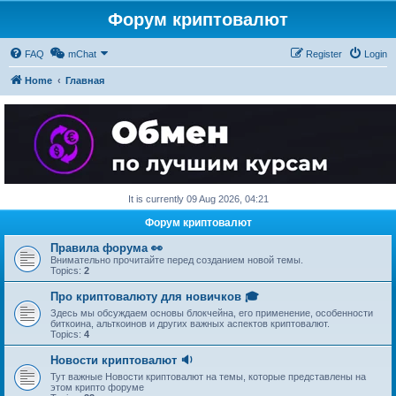
Форум криптовалют
FAQ
mChat
Register
Login
Home
Главная
It is currently 09 Aug 2026, 04:21
Форум криптовалют
Правила форума 👀
Внимательно прочитайте перед созданием новой темы.
Topics:
2
Про криптовалюту для новичков 🎓
Здесь мы обсуждаем основы блокчейна, его применение, особенности
биткоина, альткоинов и других важных аспектов криптовалют.
Topics:
4
Новости криптовалют 🔉
Тут важные Новости криптовалют на темы, которые представлены на
этом крипто форуме