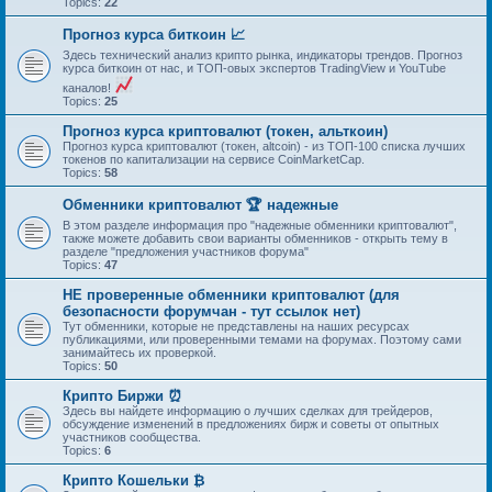
Topics:
22
Прогноз курса биткоин 📈
Здесь технический анализ крипто рынка, индикаторы трендов. Прогноз
курса биткоин от нас, и ТОП-овых экспертов TradingView и YouTube
каналов!
Topics:
25
Прогноз курса криптовалют (токен, альткоин)
Прогноз курса криптовалют (токен, altcoin) - из ТОП-100 списка лучших
токенов по капитализации на сервисе CoinMarketCap.
Topics:
58
Обменники криптовалют 🏆 надежные
В этом разделе информация про "надежные обменники криптовалют",
также можете добавить свои варианты обменников - открыть тему в
разделе "предложения участников форума"
Topics:
47
НЕ проверенные обменники криптовалют (для
безопасности форумчан - тут ссылок нет)
Тут обменники, которые не представлены на наших ресурсах
публикациями, или проверенными темами на форумах. Поэтому сами
занимайтесь их проверкой.
Topics:
50
Крипто Биржи ⏰
Здесь вы найдете информацию о лучших сделках для трейдеров,
обсуждение изменений в предложениях бирж и советы от опытных
участников сообщества.
Topics:
6
Крипто Кошельки ₿