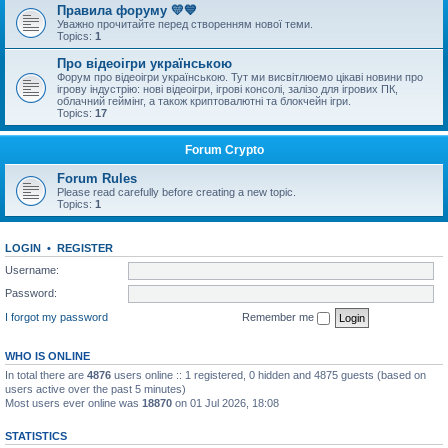
Правила форуму 💛💙
Уважно прочитайте перед створенням нової теми.
Topics:
1
Про відеоігри українською
Форум про відеоігри українською. Тут ми висвітлюемо цікаві новини про
ігрову індустрію: нові відеоігри, ігрові консолі, залізо для ігрових ПК,
облачний геймінг, а також криптовалютні та блокчейн ігри.
Topics:
17
Forum Crypto
Forum Rules
Please read carefully before creating a new topic.
Topics:
1
LOGIN
•
REGISTER
Username:
Password:
I forgot my password
Remember me
WHO IS ONLINE
In total there are
4876
users online :: 1 registered, 0 hidden and 4875 guests (based on
users active over the past 5 minutes)
Most users ever online was
18870
on 01 Jul 2026, 18:08
STATISTICS