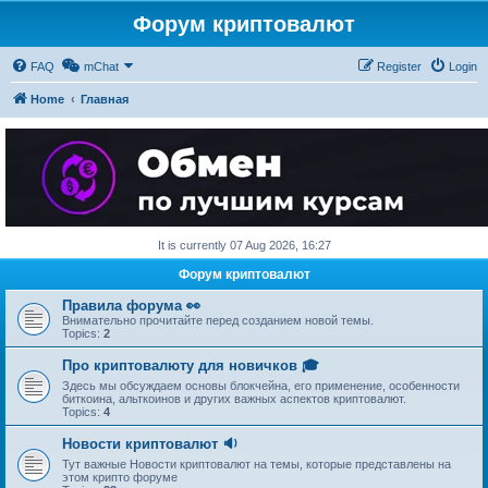
Форум криптовалют
FAQ
mChat
Register
Login
Home
Главная
It is currently 07 Aug 2026, 16:27
Форум криптовалют
Правила форума 👀
Внимательно прочитайте перед созданием новой темы.
Topics:
2
Про криптовалюту для новичков 🎓
Здесь мы обсуждаем основы блокчейна, его применение, особенности
биткоина, альткоинов и других важных аспектов криптовалют.
Topics:
4
Новости криптовалют 🔉
Тут важные Новости криптовалют на темы, которые представлены на
этом крипто форуме