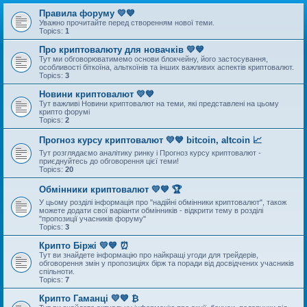
Правила форуму 💛💙
Уважно прочитайте перед створенням нової теми.
Topics:
1
Про криптовалюту для новачків 💛💙
Тут ми обговорюватимемо основи блокчейну, його застосування,
особливості біткоїна, альткоїнів та інших важливих аспектів криптовалют.
Topics:
3
Новини криптовалют 💛💙
Тут важливі Новини криптовалют на теми, які представлені на цьому
крипто форумі
Topics:
2
Прогноз курсу криптовалют 💛💙 bitcoin, altcoin 📈
Тут розглядаємо аналітику ринку і Прогноз курсу криптовалют -
приєднуйтесь до обговорення цієї теми!
Topics:
20
Обмінники криптовалют 💛💙 🏆
У цьому розділі інформація про "надійні обмінники криптовалют", також
можете додати свої варіанти обмінників - відкрити тему в розділі
"пропозиції учасників форуму"
Topics:
3
Крипто Біржі 💛💙 ⏰
Тут ви знайдете інформацію про найкращі угоди для трейдерів,
обговорення змін у пропозиціях бірж та поради від досвідчених учасників
спільноти.
Topics:
7
Крипто Гаманці 💛💙 ₿