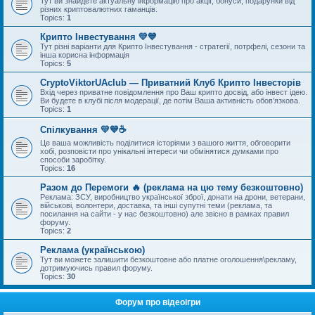
Тут ви знайдете актуальну інформацію про акції, бонуси, подарунки від
різних криптовалютних гаманців.
Topics:
1
Крипто Інвестування 💛💙
Тут різні варіанти для Крипто Інвестування - стратегії, потрфелі, сезони та
інша корисна інформація
Topics:
5
CryptoViktorUAclub — Приватний Клуб Крипто Інвесторів
Вхід через приватне повідомлення про Ваш крипто досвід, або інвест ідею.
Ви будете в клубі після модерації, де потім Ваша активність обов’язкова.
Topics:
1
Спілкування 💛💙☕
Це ваша можливість поділитися історіями з вашого життя, обговорити
хобі, розповісти про унікальні інтереси чи обмінятися думками про
способи заробітку.
Topics:
16
Разом до Перемоги 🔥 (реклама на цю тему безкоштовно)
Реклама: ЗСУ, виробництво української зброї, донати на дрони, ветерани,
військові, волонтери, доставка, та інші супутні теми (реклама, та
посилання на сайти - у нас безкоштовно) але звісно в рамках правил
форуму.
Topics:
2
Реклама (українською)
Тут ви можете залишити безкоштовне або платне оголошення\рекламу,
дотримуючись правил форуму.
Topics:
30
Форум про відеоігри