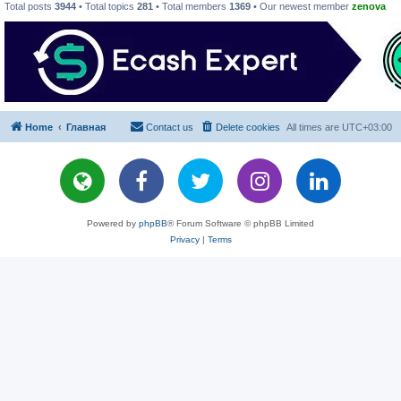
Total posts
3944
• Total topics
281
• Total members
1369
• Our newest member
zenova
Home
Главная
Contact us
Delete cookies
All times are
UTC+03:00
Powered by
phpBB
® Forum Software © phpBB Limited
Privacy
|
Terms