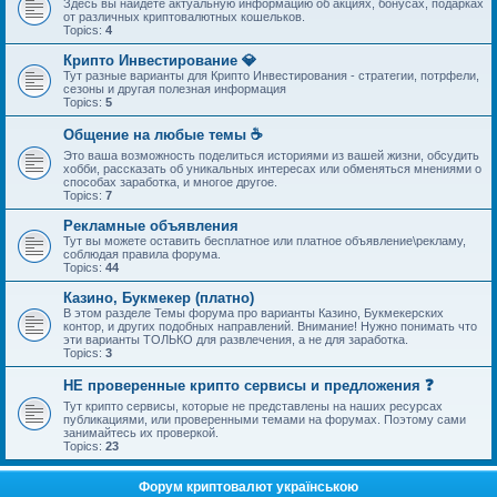
Здесь вы найдете актуальную информацию об акциях, бонусах, подарках
от различных криптовалютных кошельков.
Topics:
4
Крипто Инвестирование 💎
Тут разные варианты для Крипто Инвестирования - стратегии, потрфели,
сезоны и другая полезная информация
Topics:
5
Общение на любые темы ☕
Это ваша возможность поделиться историями из вашей жизни, обсудить
хобби, рассказать об уникальных интересах или обменяться мнениями о
способах заработка, и многое другое.
Topics:
7
Рекламные объявления
Тут вы можете оставить бесплатное или платное объявление\рекламу,
соблюдая правила форума.
Topics:
44
Казино, Букмекер (платно)
В этом разделе Темы форума про варианты Казино, Букмекерских
контор, и других подобных направлений. Внимание! Нужно понимать что
эти варианты ТОЛЬКО для развлечения, а не для заработка.
Topics:
3
НЕ проверенные крипто сервисы и предложения ❓
Тут крипто сервисы, которые не представлены на наших ресурсах
публикациями, или проверенными темами на форумах. Поэтому сами
занимайтесь их проверкой.
Topics:
23
Форум криптовалют українською