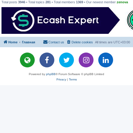
Total posts
3946
• Total topics
281
• Total members
1369
• Our newest member
zenova
Home
Главная
Contact us
Delete cookies
All times are
UTC+03:00
Powered by
phpBB
® Forum Software © phpBB Limited
Privacy
|
Terms