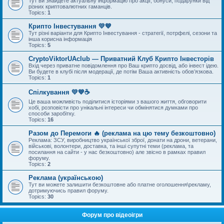
Тут ви знайдете актуальну інформацію про акції, бонуси, подарунки від
різних криптовалютних гаманців.
Topics:
1
Крипто Інвестування 💛💙
Тут різні варіанти для Крипто Інвестування - стратегії, потрфелі, сезони та
інша корисна інформація
Topics:
5
CryptoViktorUAclub — Приватний Клуб Крипто Інвесторів
Вхід через приватне повідомлення про Ваш крипто досвід, або інвест ідею.
Ви будете в клубі після модерації, де потім Ваша активність обов’язкова.
Topics:
1
Спілкування 💛💙☕
Це ваша можливість поділитися історіями з вашого життя, обговорити
хобі, розповісти про унікальні інтереси чи обмінятися думками про
способи заробітку.
Topics:
16
Разом до Перемоги 🔥 (реклама на цю тему безкоштовно)
Реклама: ЗСУ, виробництво української зброї, донати на дрони, ветерани,
військові, волонтери, доставка, та інші супутні теми (реклама, та
посилання на сайти - у нас безкоштовно) але звісно в рамках правил
форуму.
Topics:
2
Реклама (українською)
Тут ви можете залишити безкоштовне або платне оголошення\рекламу,
дотримуючись правил форуму.
Topics:
30
Форум про відеоігри