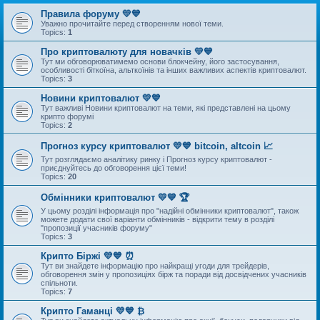
Правила форуму 💛💙
Уважно прочитайте перед створенням нової теми.
Topics:
1
Про криптовалюту для новачків 💛💙
Тут ми обговорюватимемо основи блокчейну, його застосування,
особливості біткоїна, альткоїнів та інших важливих аспектів криптовалют.
Topics:
3
Новини криптовалют 💛💙
Тут важливі Новини криптовалют на теми, які представлені на цьому
крипто форумі
Topics:
2
Прогноз курсу криптовалют 💛💙 bitcoin, altcoin 📈
Тут розглядаємо аналітику ринку і Прогноз курсу криптовалют -
приєднуйтесь до обговорення цієї теми!
Topics:
20
Обмінники криптовалют 💛💙 🏆
У цьому розділі інформація про "надійні обмінники криптовалют", також
можете додати свої варіанти обмінників - відкрити тему в розділі
"пропозиції учасників форуму"
Topics:
3
Крипто Біржі 💛💙 ⏰
Тут ви знайдете інформацію про найкращі угоди для трейдерів,
обговорення змін у пропозиціях бірж та поради від досвідчених учасників
спільноти.
Topics:
7
Крипто Гаманці 💛💙 ₿