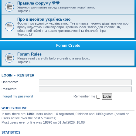
Правила форуму 💛💙
Уважно прочитайте перед створенням нової теми.
Topics:
1
Про відеоігри українською
Форум про відеоігри українською. Тут ми висвітлюемо цікаві новини про
ігрову індустрію: нові відеоігри, ігрові консолі, залізо для ігрових ПК,
облачний геймінг, а також криптовалютні та блокчейн ігри.
Topics:
17
Forum Crypto
Forum Rules
Please read carefully before creating a new topic.
Topics:
1
LOGIN
•
REGISTER
Username:
Password:
I forgot my password
Remember me
WHO IS ONLINE
In total there are
1490
users online :: 0 registered, 0 hidden and 1490 guests (based on
users active over the past 5 minutes)
Most users ever online was
18870
on 01 Jul 2026, 18:08
STATISTICS