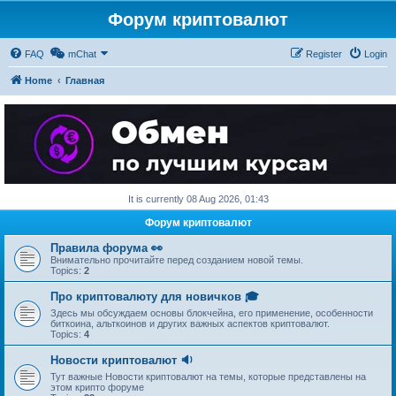
Форум криптовалют
FAQ
mChat
Register
Login
Home
Главная
It is currently 08 Aug 2026, 01:43
Форум криптовалют
Правила форума 👀
Внимательно прочитайте перед созданием новой темы.
Topics:
2
Про криптовалюту для новичков 🎓
Здесь мы обсуждаем основы блокчейна, его применение, особенности
биткоина, альткоинов и других важных аспектов криптовалют.
Topics:
4
Новости криптовалют 🔉
Тут важные Новости криптовалют на темы, которые представлены на
этом крипто форуме