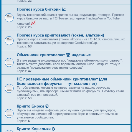
Topics:
22
Прогноз курса биткоин 📈
Здесь технический анализ крипто рынка, индикаторы трендов. Прогноз
курса биткоин от нас, и ТОП-овых экспертов TradingView и YouTube
каналов!
Topics:
25
Прогноз курса криптовалют (токен, альткоин)
Прогноз курса криптовалют (токен, altcoin) - из ТОП-100 списка лучших
токенов по капитализации на сервисе CoinMarketCap.
Topics:
58
Обменники криптовалют 🏆 надежные
В этом разделе информация про "надежные обменники криптовалют",
также можете добавить свои варианты обменников - открыть тему в
разделе "предложения участников форума"
Topics:
47
НЕ проверенные обменники криптовалют (для
безопасности форумчан - тут ссылок нет)
Тут обменники, которые не представлены на наших ресурсах
публикациями, или проверенными темами на форумах. Поэтому сами
занимайтесь их проверкой.
Topics:
50
Крипто Биржи ⏰
Здесь вы найдете информацию о лучших сделках для трейдеров,
обсуждение изменений в предложениях бирж и советы от опытных
участников сообщества.
Topics:
6
Крипто Кошельки ₿