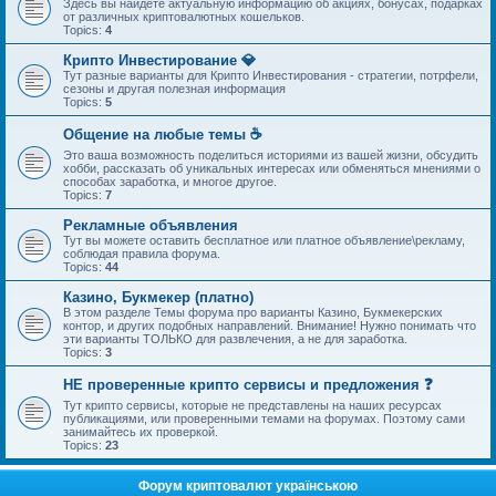
Здесь вы найдете актуальную информацию об акциях, бонусах, подарках
от различных криптовалютных кошельков.
Topics:
4
Крипто Инвестирование 💎
Тут разные варианты для Крипто Инвестирования - стратегии, потрфели,
сезоны и другая полезная информация
Topics:
5
Общение на любые темы ☕
Это ваша возможность поделиться историями из вашей жизни, обсудить
хобби, рассказать об уникальных интересах или обменяться мнениями о
способах заработка, и многое другое.
Topics:
7
Рекламные объявления
Тут вы можете оставить бесплатное или платное объявление\рекламу,
соблюдая правила форума.
Topics:
44
Казино, Букмекер (платно)
В этом разделе Темы форума про варианты Казино, Букмекерских
контор, и других подобных направлений. Внимание! Нужно понимать что
эти варианты ТОЛЬКО для развлечения, а не для заработка.
Topics:
3
НЕ проверенные крипто сервисы и предложения ❓
Тут крипто сервисы, которые не представлены на наших ресурсах
публикациями, или проверенными темами на форумах. Поэтому сами
занимайтесь их проверкой.
Topics:
23
Форум криптовалют українською