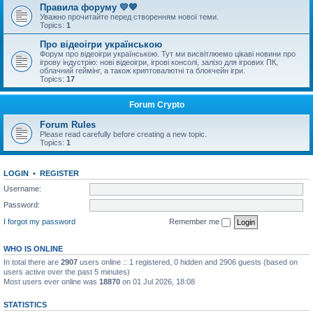
Правила форуму 💛💙
Уважно прочитайте перед створенням нової теми.
Topics:
1
Про відеоігри українською
Форум про відеоігри українською. Тут ми висвітлюемо цікаві новини про
ігрову індустрію: нові відеоігри, ігрові консолі, залізо для ігрових ПК,
облачний геймінг, а також криптовалютні та блокчейн ігри.
Topics:
17
Forum Crypto
Forum Rules
Please read carefully before creating a new topic.
Topics:
1
LOGIN
•
REGISTER
Username:
Password:
I forgot my password
Remember me
WHO IS ONLINE
In total there are
2907
users online :: 1 registered, 0 hidden and 2906 guests (based on
users active over the past 5 minutes)
Most users ever online was
18870
on 01 Jul 2026, 18:08
STATISTICS