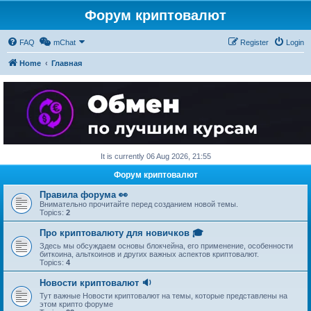
Форум криптовалют
FAQ
mChat
Register
Login
Home
Главная
It is currently 06 Aug 2026, 21:55
Форум криптовалют
Правила форума 👀
Внимательно прочитайте перед созданием новой темы.
Topics:
2
Про криптовалюту для новичков 🎓
Здесь мы обсуждаем основы блокчейна, его применение, особенности
биткоина, альткоинов и других важных аспектов криптовалют.
Topics:
4
Новости криптовалют 🔉
Тут важные Новости криптовалют на темы, которые представлены на
этом крипто форуме