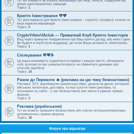
Тут ви знайдете актуальну інформацію про акції, бонуси, подарунки від
різних криптовалютних гаманців.
Topics:
1
Крипто Інвестування 💛💙
Тут різні варіанти для Крипто Інвестування - стратегії, потрфелі, сезони та
інша корисна інформація
Topics:
5
CryptoViktorUAclub — Приватний Клуб Крипто Інвесторів
Вхід через приватне повідомлення про Ваш крипто досвід, або інвест ідею.
Ви будете в клубі після модерації, де потім Ваша активність обов’язкова.
Topics:
1
Спілкування 💛💙☕
Це ваша можливість поділитися історіями з вашого життя, обговорити
хобі, розповісти про унікальні інтереси чи обмінятися думками про
способи заробітку.
Topics:
16
Разом до Перемоги 🔥 (реклама на цю тему безкоштовно)
Реклама: ЗСУ, виробництво української зброї, донати на дрони, ветерани,
військові, волонтери, доставка, та інші супутні теми (реклама, та
посилання на сайти - у нас безкоштовно) але звісно в рамках правил
форуму.
Topics:
2
Реклама (українською)
Тут ви можете залишити безкоштовне або платне оголошення\рекламу,
дотримуючись правил форуму.
Topics:
30
Форум про відеоігри