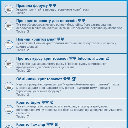
Правила форуму 💛💙
Уважно прочитайте перед створенням нової теми.
Topics:
1
Про криптовалюту для новачків 💛💙
Тут ми обговорюватимемо основи блокчейну, його застосування,
особливості біткоїна, альткоїнів та інших важливих аспектів криптовалют.
Topics:
3
Новини криптовалют 💛💙
Тут важливі Новини криптовалют на теми, які представлені на цьому
крипто форумі
Topics:
2
Прогноз курсу криптовалют 💛💙 bitcoin, altcoin 📈
Тут розглядаємо аналітику ринку і Прогноз курсу криптовалют -
приєднуйтесь до обговорення цієї теми!
Topics:
20
Обмінники криптовалют 💛💙 🏆
У цьому розділі інформація про "надійні обмінники криптовалют", також
можете додати свої варіанти обмінників - відкрити тему в розділі
"пропозиції учасників форуму"
Topics:
3
Крипто Біржі 💛💙 ⏰
Тут ви знайдете інформацію про найкращі угоди для трейдерів,
обговорення змін у пропозиціях бірж та поради від досвідчених учасників
спільноти.
Topics:
7
Крипто Гаманці 💛💙 ₿