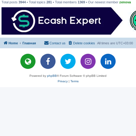
Total posts
3944
• Total topics
281
• Total members
1369
• Our newest member
zenova
Home
Главная
Contact us
Delete cookies
All times are
UTC+03:00
Powered by
phpBB
® Forum Software © phpBB Limited
Privacy
|
Terms