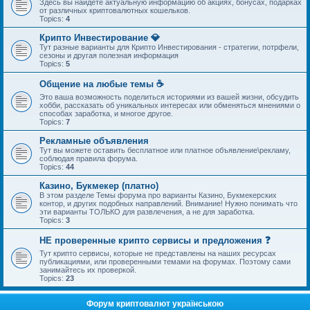
Здесь вы найдете актуальную информацию об акциях, бонусах, подарках
от различных криптовалютных кошельков.
Topics:
4
Крипто Инвестирование 💎
Тут разные варианты для Крипто Инвестирования - стратегии, потрфели,
сезоны и другая полезная информация
Topics:
5
Общение на любые темы ☕
Это ваша возможность поделиться историями из вашей жизни, обсудить
хобби, рассказать об уникальных интересах или обменяться мнениями о
способах заработка, и многое другое.
Topics:
7
Рекламные объявления
Тут вы можете оставить бесплатное или платное объявление\рекламу,
соблюдая правила форума.
Topics:
44
Казино, Букмекер (платно)
В этом разделе Темы форума про варианты Казино, Букмекерских
контор, и других подобных направлений. Внимание! Нужно понимать что
эти варианты ТОЛЬКО для развлечения, а не для заработка.
Topics:
3
НЕ проверенные крипто сервисы и предложения ❓
Тут крипто сервисы, которые не представлены на наших ресурсах
публикациями, или проверенными темами на форумах. Поэтому сами
занимайтесь их проверкой.
Topics:
23
Форум криптовалют українською