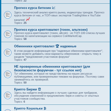
Topics:
22
Прогноз курса биткоин 📈
Здесь технический анализ крипто рынка, индикаторы трендов. Прогноз
курса биткоин от нас, и ТОП-овых экспертов TradingView и YouTube
каналов!
Topics:
25
Прогноз курса криптовалют (токен, альткоин)
Прогноз курса криптовалют (токен, altcoin) - из ТОП-100 списка лучших
токенов по капитализации на сервисе CoinMarketCap.
Topics:
58
Обменники криптовалют 🏆 надежные
В этом разделе информация про "надежные обменники криптовалют",
также можете добавить свои варианты обменников - открыть тему в
разделе "предложения участников форума"
Topics:
47
НЕ проверенные обменники криптовалют (для
безопасности форумчан - тут ссылок нет)
Тут обменники, которые не представлены на наших ресурсах
публикациями, или проверенными темами на форумах. Поэтому сами
занимайтесь их проверкой.
Topics:
50
Крипто Биржи ⏰
Здесь вы найдете информацию о лучших сделках для трейдеров,
обсуждение изменений в предложениях бирж и советы от опытных
участников сообщества.
Topics:
6
Крипто Кошельки ₿