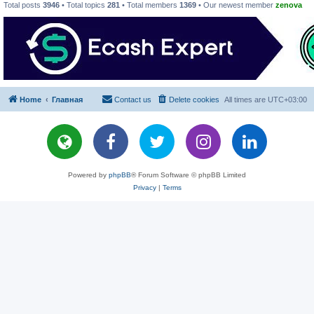
Total posts
3946
• Total topics
281
• Total members
1369
• Our newest member
zenova
Home
Главная
Contact us
Delete cookies
All times are
UTC+03:00
Powered by
phpBB
® Forum Software © phpBB Limited
Privacy
|
Terms