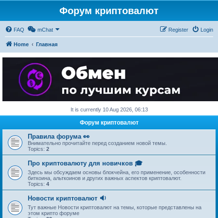
Форум криптовалют
FAQ
mChat
Register
Login
Home
Главная
It is currently 10 Aug 2026, 06:13
Форум криптовалют
Правила форума 👀
Внимательно прочитайте перед созданием новой темы.
Topics:
2
Про криптовалюту для новичков 🎓
Здесь мы обсуждаем основы блокчейна, его применение, особенности
биткоина, альткоинов и других важных аспектов криптовалют.
Topics:
4
Новости криптовалют 🔉
Тут важные Новости криптовалют на темы, которые представлены на
этом крипто форуме