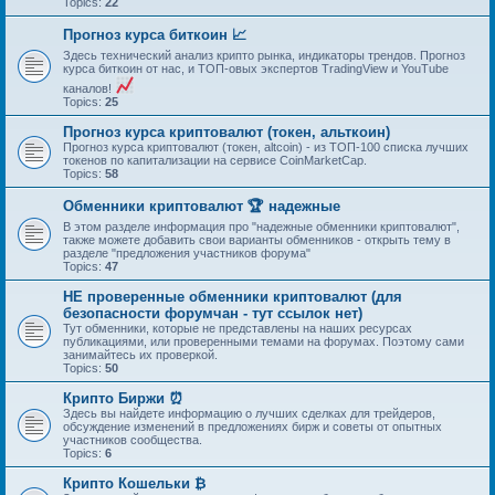
Topics:
22
Прогноз курса биткоин 📈
Здесь технический анализ крипто рынка, индикаторы трендов. Прогноз
курса биткоин от нас, и ТОП-овых экспертов TradingView и YouTube
каналов!
Topics:
25
Прогноз курса криптовалют (токен, альткоин)
Прогноз курса криптовалют (токен, altcoin) - из ТОП-100 списка лучших
токенов по капитализации на сервисе CoinMarketCap.
Topics:
58
Обменники криптовалют 🏆 надежные
В этом разделе информация про "надежные обменники криптовалют",
также можете добавить свои варианты обменников - открыть тему в
разделе "предложения участников форума"
Topics:
47
НЕ проверенные обменники криптовалют (для
безопасности форумчан - тут ссылок нет)
Тут обменники, которые не представлены на наших ресурсах
публикациями, или проверенными темами на форумах. Поэтому сами
занимайтесь их проверкой.
Topics:
50
Крипто Биржи ⏰
Здесь вы найдете информацию о лучших сделках для трейдеров,
обсуждение изменений в предложениях бирж и советы от опытных
участников сообщества.
Topics:
6
Крипто Кошельки ₿