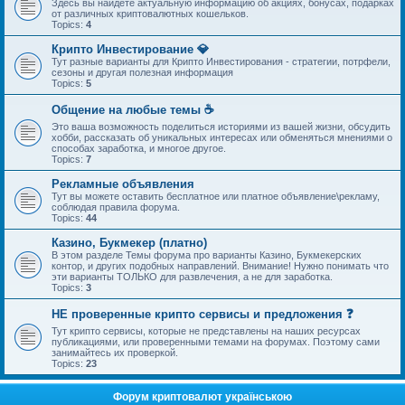
Здесь вы найдете актуальную информацию об акциях, бонусах, подарках
от различных криптовалютных кошельков.
Topics:
4
Крипто Инвестирование 💎
Тут разные варианты для Крипто Инвестирования - стратегии, потрфели,
сезоны и другая полезная информация
Topics:
5
Общение на любые темы ☕
Это ваша возможность поделиться историями из вашей жизни, обсудить
хобби, рассказать об уникальных интересах или обменяться мнениями о
способах заработка, и многое другое.
Topics:
7
Рекламные объявления
Тут вы можете оставить бесплатное или платное объявление\рекламу,
соблюдая правила форума.
Topics:
44
Казино, Букмекер (платно)
В этом разделе Темы форума про варианты Казино, Букмекерских
контор, и других подобных направлений. Внимание! Нужно понимать что
эти варианты ТОЛЬКО для развлечения, а не для заработка.
Topics:
3
НЕ проверенные крипто сервисы и предложения ❓
Тут крипто сервисы, которые не представлены на наших ресурсах
публикациями, или проверенными темами на форумах. Поэтому сами
занимайтесь их проверкой.
Topics:
23
Форум криптовалют українською