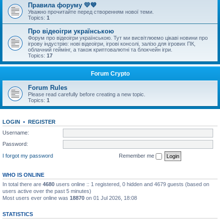
Правила форуму 💛💙
Уважно прочитайте перед створенням нової теми.
Topics:
1
Про відеоігри українською
Форум про відеоігри українською. Тут ми висвітлюемо цікаві новини про
ігрову індустрію: нові відеоігри, ігрові консолі, залізо для ігрових ПК,
облачний геймінг, а також криптовалютні та блокчейн ігри.
Topics:
17
Forum Crypto
Forum Rules
Please read carefully before creating a new topic.
Topics:
1
LOGIN
•
REGISTER
Username:
Password:
I forgot my password
Remember me
WHO IS ONLINE
In total there are
4680
users online :: 1 registered, 0 hidden and 4679 guests (based on
users active over the past 5 minutes)
Most users ever online was
18870
on 01 Jul 2026, 18:08
STATISTICS