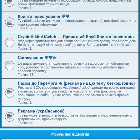
Тут ви знайдете актуальну інформацію про акції, бонуси, подарунки від
різних криптовалютних гаманців.
Topics:
1
Крипто Інвестування 💛💙
Тут різні варіанти для Крипто Інвестування - стратегії, потрфелі, сезони та
інша корисна інформація
Topics:
5
CryptoViktorUAclub — Приватний Клуб Крипто Інвесторів
Вхід через приватне повідомлення про Ваш крипто досвід, або інвест ідею.
Ви будете в клубі після модерації, де потім Ваша активність обов’язкова.
Topics:
1
Спілкування 💛💙☕
Це ваша можливість поділитися історіями з вашого життя, обговорити
хобі, розповісти про унікальні інтереси чи обмінятися думками про
способи заробітку.
Topics:
16
Разом до Перемоги 🔥 (реклама на цю тему безкоштовно)
Реклама: ЗСУ, виробництво української зброї, донати на дрони, ветерани,
військові, волонтери, доставка, та інші супутні теми (реклама, та
посилання на сайти - у нас безкоштовно) але звісно в рамках правил
форуму.
Topics:
2
Реклама (українською)
Тут ви можете залишити безкоштовне або платне оголошення\рекламу,
дотримуючись правил форуму.
Topics:
30
Форум про відеоігри