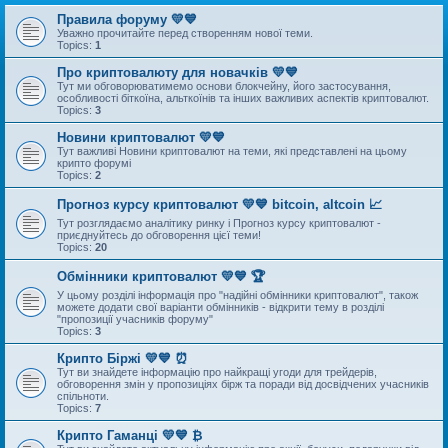
Правила форуму 💛💙
Уважно прочитайте перед створенням нової теми.
Topics:
1
Про криптовалюту для новачків 💛💙
Тут ми обговорюватимемо основи блокчейну, його застосування,
особливості біткоїна, альткоїнів та інших важливих аспектів криптовалют.
Topics:
3
Новини криптовалют 💛💙
Тут важливі Новини криптовалют на теми, які представлені на цьому
крипто форумі
Topics:
2
Прогноз курсу криптовалют 💛💙 bitcoin, altcoin 📈
Тут розглядаємо аналітику ринку і Прогноз курсу криптовалют -
приєднуйтесь до обговорення цієї теми!
Topics:
20
Обмінники криптовалют 💛💙 🏆
У цьому розділі інформація про "надійні обмінники криптовалют", також
можете додати свої варіанти обмінників - відкрити тему в розділі
"пропозиції учасників форуму"
Topics:
3
Крипто Біржі 💛💙 ⏰
Тут ви знайдете інформацію про найкращі угоди для трейдерів,
обговорення змін у пропозиціях бірж та поради від досвідчених учасників
спільноти.
Topics:
7
Крипто Гаманці 💛💙 ₿